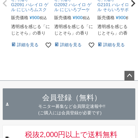
ら」の香り
ら」の香り
ら」の香り
G2091 ハレイロ ゲ
G2092 ハレイロ ゲ
G2101 ハレイロ ゲ
ル にじいろムスク
ル にじいろブーケ
ル そらいろサボン
販売価格
¥
900
販売価格
¥
900
販売価格
¥
900
税込
税込
税込
透明感を感じる「に
透明感を感じる「に
透明感を感じる「に
じとそら」の香り
じとそら」の香り
じとそら」の香り
詳細を見る
詳細を見る
詳細を見る
ペー
ジト
会員登録（無料）
ップ
へ
モニター募集など会員限定速報中!!
(ご購入には会員登録が必要です)
税抜2,000円以上で送料無料