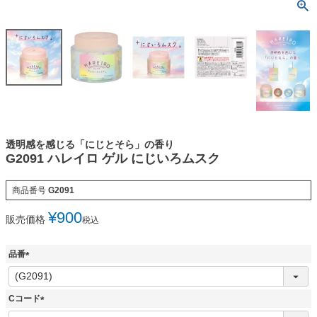
透明感を感じる「にじとそら」の香り
G2091 ハレイロ ゲル にじいろムスク
商品番号
G2091
¥
900
販売価格
税込
品番
(
必
須
Cコード
)
(