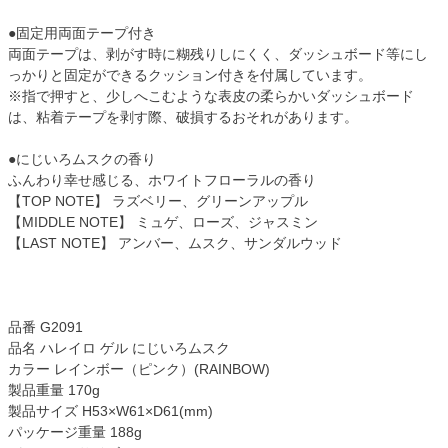
●固定用両面テープ付き
両面テープは、剥がす時に糊残りしにくく、ダッシュボード等にし
っかりと固定ができるクッション付きを付属しています。
※指で押すと、少しへこむような表皮の柔らかいダッシュボード
は、粘着テープを剥す際、破損するおそれがあります。
●にじいろムスクの香り
ふんわり幸せ感じる、ホワイトフローラルの香り
【TOP NOTE】 ラズベリー、グリーンアップル
【MIDDLE NOTE】 ミュゲ、ローズ、ジャスミン
【LAST NOTE】 アンバー、ムスク、サンダルウッド
品番 G2091
品名 ハレイロ ゲル にじいろムスク
カラー レインボー（ピンク）(RAINBOW)
製品重量 170g
製品サイズ H53×W61×D61(mm)
パッケージ重量 188g