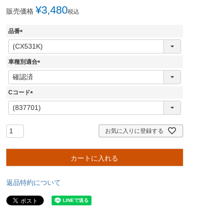
¥
3,480
販売価格
税込
品番
(
必
須
車種別適合
)
(
必
須
Cコード
)
(
必
須
)
お気に入りに登録する
カートに入れる
返品特約について