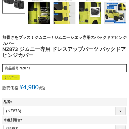
無骨さをプラス！ジムニー / ジムニーシエラ専用のバックドアヒンジ
カバー
NZ873 ジムニー専用 ドレスアップパーツ バックドア
ヒンジカバー
商品番号
NZ873
ジムニー
¥
4,980
販売価格
税込
品番
(
必
須
車種別適合
)
(