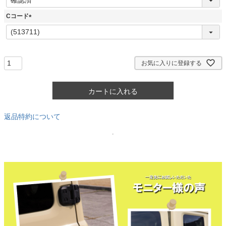
必
須
Cコード
)
(
必
須
)
お気に入りに登録する
カートに入れる
返品特約について