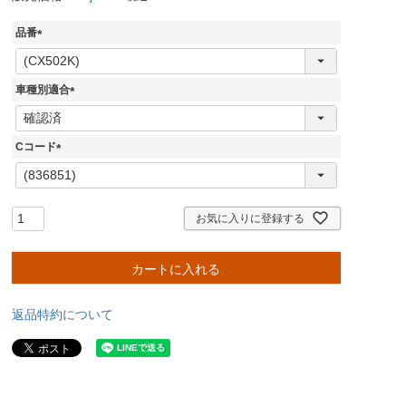
品番
(
必
須
車種別適合
)
(
必
須
Cコード
)
(
必
須
)
お気に入りに登録する
カートに入れる
返品特約について