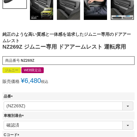
純正のような高い質感と一体感を追求したジムニー専用のドアアー
ムレスト
NZ269Z ジムニー専用 ドアアームレスト 運転席用
商品番号
NZ269Z
ジムニー
WEB限定品
¥
6,480
販売価格
税込
品番
(
必
須
車種別適合
)
(
必
須
Cコード