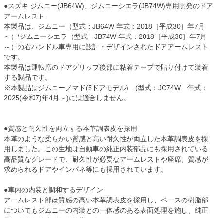
●スズキ ジムニー(JB64W)、ジムニーシエラ(JB74W)専用開発のドア
アームレスト
本製品は、ジムニー（型式：JB64W 年式：2018［平成30］年7月
～）/ジムニーシエラ（型式：JB74W 年式：2018［平成30］年7月
～）の右ハンドル車専用に設計・デザインされたドアアームレスト
です。
本製品は運転席のドアグリップ後部に粘着テープで貼り付けて装着
する製品です。
※本製品はジムニーノマド(5ドアモデル) (型式：JC74W 年式：
2025(令和7)年4月～)には適合しません。
●質感と耐久性を両立する本革調表皮を採用
本革のような柔らかい質感と高い耐久性が両立した本革調表皮を採
用しました。この生地は自動車の純正内装部品にも採用されている
高品質なグレードで、耐久性が必要なアームレストや座席、質感が
求められるドアやインパネ等にも採用されています。
●車内の内装と調和するデザイン
アームレスト部は質感の高い本革調表皮を採用し、ベースの樹脂部
についてもジムニーの内装との一体感のある表面処理を施し、純正