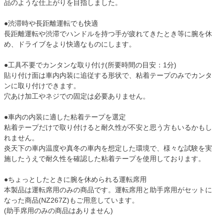
品のような仕上がりを目指しました。
●渋滞時や長距離運転でも快適
長距離運転や渋滞でハンドルを持つ手が疲れてきたとき等に腕を休
め、ドライブをより快適なものにします。
●工具不要でカンタンな取り付け(所要時間の目安：1分)
貼り付け面は車内内装に追従する形状で、粘着テープのみでカンタ
ンに取り付けできます。
穴あけ加工やネジでの固定は必要ありません。
●車内の内装に適した粘着テープを選定
粘着テープだけで取り付けると耐久性が不安と思う方もいるかもし
れません。
炎天下の車内温度や真冬の車内を想定した環境で、様々な試験を実
施したうえで耐久性を確認した粘着テープを使用しております。
●ちょっとしたときに腕を休められる運転席用
本製品は運転席用のみの商品です。運転席用と助手席用がセットに
なった商品(NZ267Z)もご用意しています。
(助手席用のみの商品はありません)