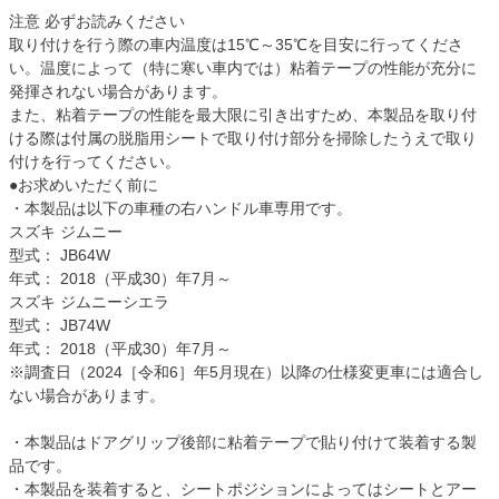
注意 必ずお読みください
取り付けを行う際の車内温度は15℃～35℃を目安に行ってくださ
い。温度によって（特に寒い車内では）粘着テープの性能が充分に
発揮されない場合があります。
また、粘着テープの性能を最大限に引き出すため、本製品を取り付
ける際は付属の脱脂用シートで取り付け部分を掃除したうえで取り
付けを行ってください。
●お求めいただく前に
・本製品は以下の車種の右ハンドル車専用です。
スズキ ジムニー
型式： JB64W
年式： 2018（平成30）年7月～
スズキ ジムニーシエラ
型式： JB74W
年式： 2018（平成30）年7月～
※調査日（2024［令和6］年5月現在）以降の仕様変更車には適合し
ない場合があります。
・本製品はドアグリップ後部に粘着テープで貼り付けて装着する製
品です。
・本製品を装着すると、シートポジションによってはシートとアー