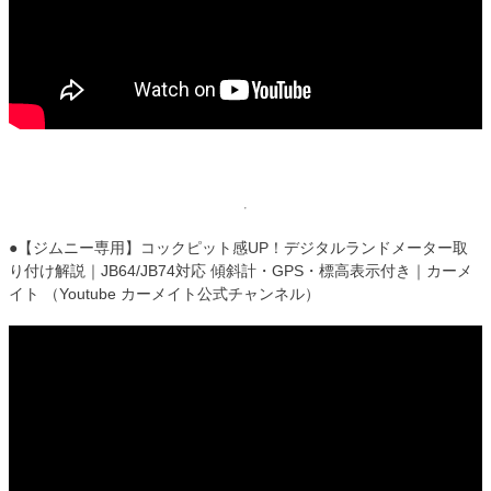
●【ジムニー専用】コックピット感UP！デジタルランドメーター取
り付け解説｜JB64/JB74対応 傾斜計・GPS・標高表示付き｜カーメ
イト （Youtube カーメイト公式チャンネル）