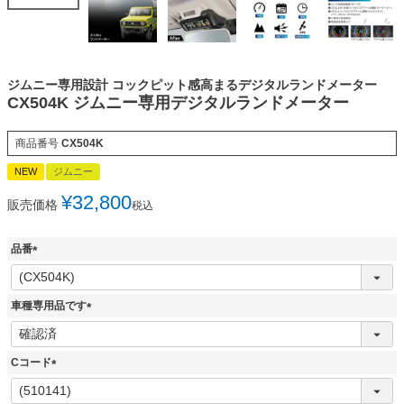
ジムニー専用設計 コックピット感高まるデジタルランドメーター
CX504K ジムニー専用デジタルランドメーター
商品番号
CX504K
NEW
ジムニー
¥
32,800
販売価格
税込
品番
(
必
須
車種専用品です
)
(
必
須
Cコード
)
(
必