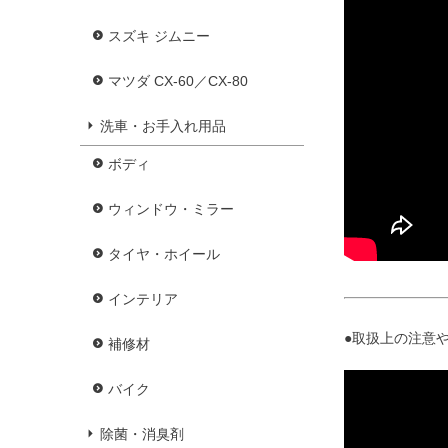
スズキ ジムニー
マツダ CX-60／CX-80
洗車・お手入れ用品
ボディ
ウィンドウ・ミラー
タイヤ・ホイール
インテリア
●取扱上の注意や
補修材
バイク
除菌・消臭剤