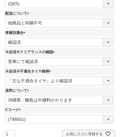
(
必
須
配送について
)
(
必
須
車種別適合
)
(
必
須
※必須※クリアランスの確認
)
(
必
須
※必須※不適合タイヤ銘柄
)
(
必
須
送料について
)
(
必
須
Cコード
)
(
必
須
)
お気に入りに登録する