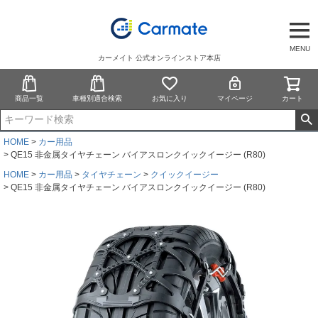
MENU
カーメイト 公式オンラインストア本店
商品一覧
車種別適合検索
お気に入り
マイページ
カート
HOME
カー用品
QE15 非金属タイヤチェーン バイアスロンクイックイージー (R80)
HOME
カー用品
タイヤチェーン
クイックイージー
QE15 非金属タイヤチェーン バイアスロンクイックイージー (R80)