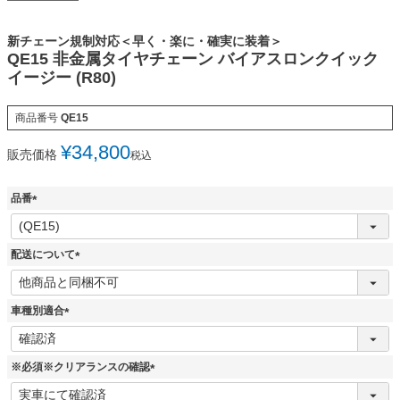
新チェーン規制対応＜早く・楽に・確実に装着＞
QE15 非金属タイヤチェーン バイアスロンクイック
イージー (R80)
商品番号
QE15
¥
34,800
販売価格
税込
品番
(
必
須
配送について
)
(
必
須
車種別適合
)
(
必
須
※必須※クリアランスの確認
)
(