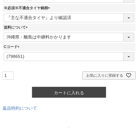
必
須
※必須※不適合タイヤ銘柄
)
(
必
須
送料について
)
(
必
須
Cコード
)
(
必
須
)
お気に入りに登録する
カートに入れる
返品特約について