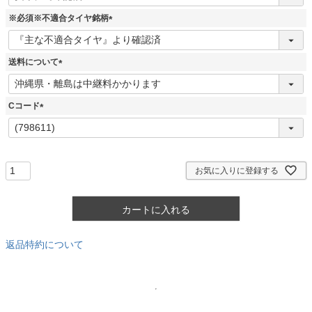
必
須
※必須※不適合タイヤ銘柄
)
(
必
須
送料について
)
(
必
須
Cコード
)
(
必
須
)
お気に入りに登録する
カートに入れる
返品特約について