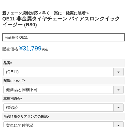
新チェーン規制対応＜早く・楽に・確実に装着＞
QE11 非金属タイヤチェーン バイアスロンクイック
イージー (R80)
商品番号
QE11
¥
31,799
販売価格
税込
品番
(
必
須
配送について
)
(
必
須
車種別適合
)
(
必
須
※必須※クリアランスの確認
)
(