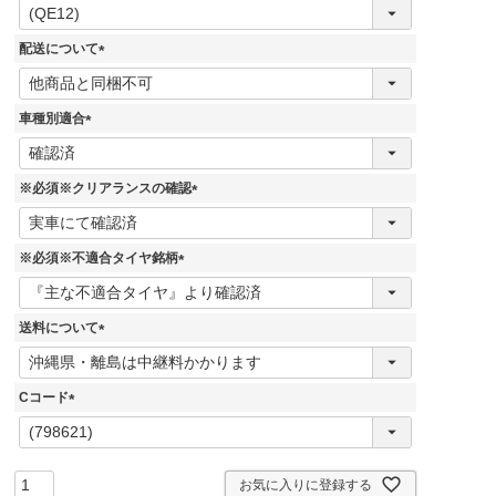
(
必
須
配送について
)
(
必
須
車種別適合
)
(
必
須
※必須※クリアランスの確認
)
(
必
須
※必須※不適合タイヤ銘柄
)
(
必
須
送料について
)
(
必
須
Cコード
)
(
必
須
)
お気に入りに登録する