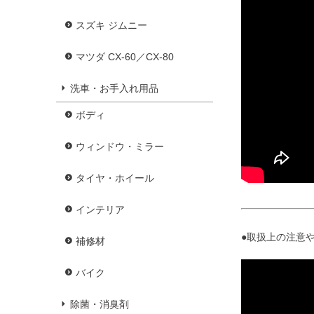
スズキ ジムニー
マツダ CX-60／CX-80
洗車・お手入れ用品
ボディ
ウィンドウ・ミラー
タイヤ・ホイール
インテリア
●取扱上の注意や
補修材
バイク
除菌・消臭剤