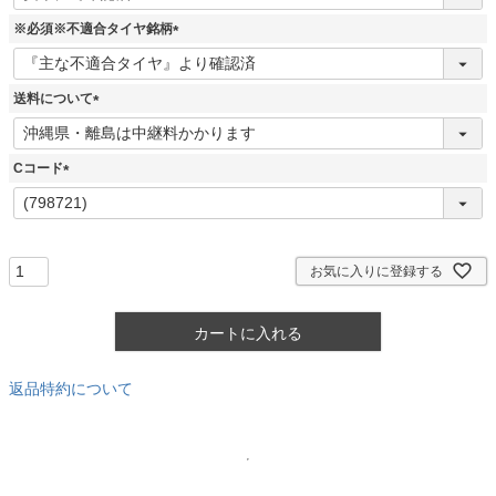
必
須
※必須※不適合タイヤ銘柄
)
(
必
須
送料について
)
(
必
須
Cコード
)
(
必
須
)
お気に入りに登録する
カートに入れる
返品特約について