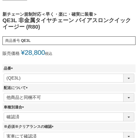
新チェーン規制対応＜早く・楽に・確実に装着＞
QE3L 非金属タイヤチェーン バイアスロンクイック
イージー (R80)
商品番号
QE3L
¥
28,800
販売価格
税込
品番
(
必
須
配送について
)
(
必
須
車種別適合
)
(
必
須
※必須※クリアランスの確認
)
(