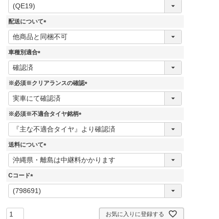
(
必
須
配送について
)
(
必
須
車種別適合
)
(
必
須
※必須※クリアランスの確認
)
(
必
須
※必須※不適合タイヤ銘柄
)
(
必
須
送料について
)
(
必
須
Cコード
)
(
必
須
)
お気に入りに登録する