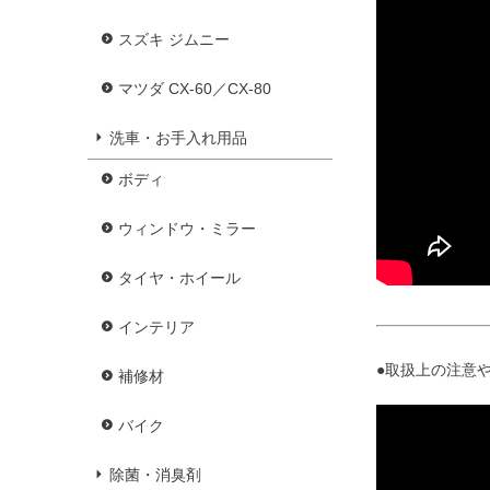
スズキ ジムニー
マツダ CX-60／CX-80
洗車・お手入れ用品
ボディ
ウィンドウ・ミラー
タイヤ・ホイール
インテリア
●取扱上の注意や
補修材
バイク
除菌・消臭剤