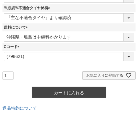
必
須
※必須※不適合タイヤ銘柄
)
(
必
須
送料について
)
(
必
須
Cコード
)
(
必
須
)
お気に入りに登録する
カートに入れる
返品特約について