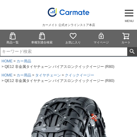
MENU
カーメイト 公式オンラインストア本店
商品一覧
車種別適合検索
お気に入り
マイページ
カート
HOME
カー用品
QE12 非金属タイヤチェーン バイアスロンクイックイージー (R80)
HOME
カー用品
タイヤチェーン
クイックイージー
QE12 非金属タイヤチェーン バイアスロンクイックイージー (R80)