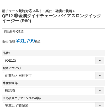
新チェーン規制対応＜早く・楽に・確実に装着＞
QE12 非金属タイヤチェーン バイアスロンクイック
イージー (R80)
商品番号
QE12
¥
31,799
販売価格
税込
品番
(
必
須
配送について
)
(
必
須
車種別適合
)
(
必
須
※必須※クリアランスの確認
)
(