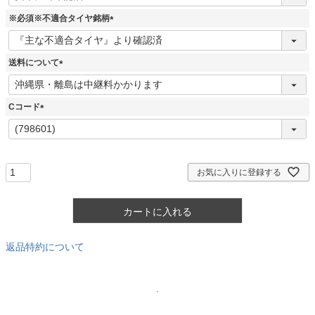
必
須
※必須※不適合タイヤ銘柄
)
(
必
須
送料について
)
(
必
須
Cコード
)
(
必
須
)
お気に入りに登録する
カートに入れる
返品特約について