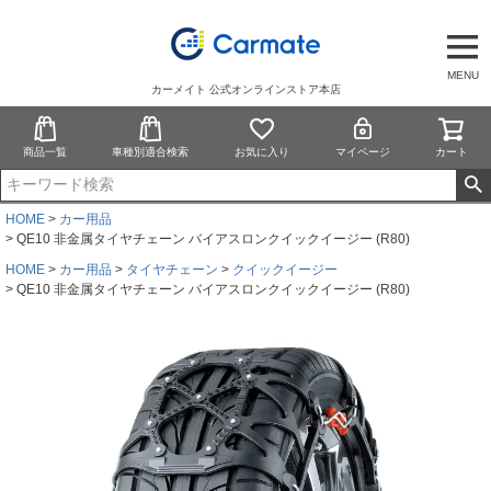
MENU
カーメイト 公式オンラインストア本店
商品一覧
車種別適合検索
お気に入り
マイページ
カート
HOME
カー用品
QE10 非金属タイヤチェーン バイアスロンクイックイージー (R80)
HOME
カー用品
タイヤチェーン
クイックイージー
QE10 非金属タイヤチェーン バイアスロンクイックイージー (R80)