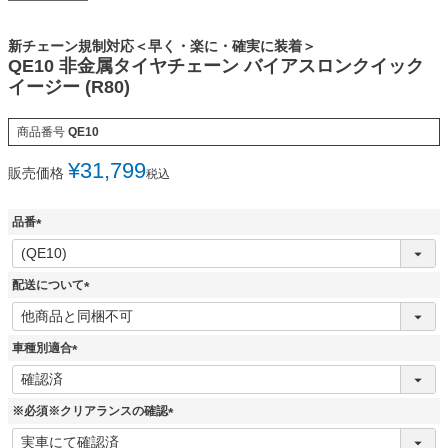
新チェーン規制対応＜早く・楽に・確実に装着＞
QE10 非金属タイヤチェーン バイアスロンクイック
イージー (R80)
商品番号
QE10
¥
31,799
販売価格
税込
品番
(
必
須
配送について
)
(
必
須
車種別適合
)
(
必
須
※必須※クリアランスの確認
)
(