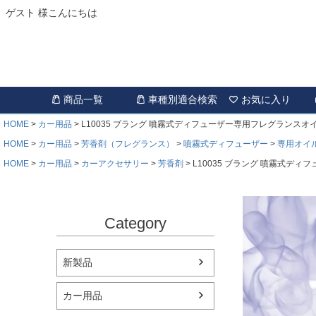
ゲスト 様こんにちは
商品一覧
車種別適合検索
お気に入り
HOME
カー用品
L10035 ブラング 噴霧式ディフューザー専用フレグランスオ
HOME
カー用品
芳香剤（フレグランス）
噴霧式ディフューザー
専用オイ
HOME
カー用品
カーアクセサリー
芳香剤
L10035 ブラング 噴霧式デ
Category
新製品
カー用品