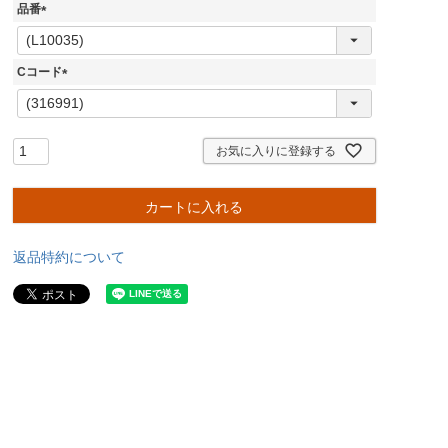
品番
(
必
須
Cコード
)
(
必
須
)
お気に入りに登録する
カートに入れる
返品特約について