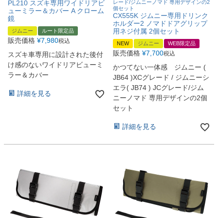
PL210 スズキ専用ワイドリアビ
レード/ジムニーノマド 専用デザインの2
個セット
ューミラー＆カバー A クローム
CX555K ジムニー専用ドリンク
鏡
ホルダー2 ノマドドアグリップ
用ネジ付属 2個セット
ジムニー
ルート限定品
販売価格
¥
7,980
税込
NEW
ジムニー
WEB限定品
販売価格
¥
7,700
税込
スズキ車専用に設計された後付
け感のないワイドリアビューミ
かつてない一体感 ジムニー (
ラー＆カバー
JB64 )XCグレード / ジムニーシ
エラ( JB74 ) JCグレード/ジム
詳細を見る
ニーノマド 専用デザインの2個
セット
詳細を見る