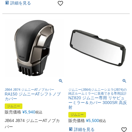
詳細を見る
JB64 JB74 ジムニーATノブカバー
ジムニー(JB64)ジムニーシエラ(JB74)の
RA150 ジムニーATシフトノブ
純正ルームミラーに装着できる専用設計
NZ820 ジムニー専用 リヤビュ
カバー
ーミラー＆カバー 3000SR 高反
ジムニー
射
販売価格
¥
5,940
税込
ジムニー
JB64 JB74 ジムニーATノブカ
販売価格
¥
5,500
税込
バー
詳細を見る