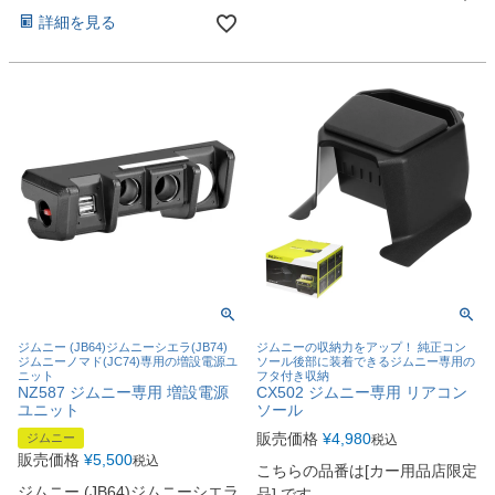
詳細を見る
ジムニー (JB64)ジムニーシエラ(JB74)
ジムニーの収納力をアップ！ 純正コン
ジムニーノマド(JC74)専用の増設電源ユ
ソール後部に装着できるジムニー専用の
ニット
フタ付き収納
NZ587 ジムニー専用 増設電源
CX502 ジムニー専用 リアコン
ユニット
ソール
販売価格
¥
4,980
ジムニー
税込
販売価格
¥
5,500
税込
こちらの品番は[カー用品店限定
ジムニー (JB64)ジムニーシエラ
品] です