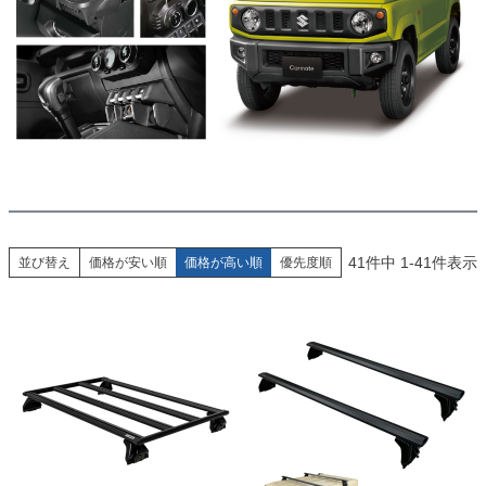
41
件中
1
-
41
件表示
並び替え
価格が安い順
価格が高い順
優先度順