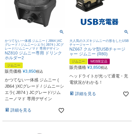
かつてない一体感 ジムニー ( JB64 )XC
大人気のスズキジムニーの形をしたUSB
グレード / ジムニーシエラ( JB74 ) JCグ
チャージャー！
レード/ジムニーノマド 専用デザイン
NZ667 クルマ型USBチャージ
NZ810 ジムニー専用 ドリンク
ャー ジムニー (R80)
ホルダー2
ジムニー
WEB限定品
ジムニー
販売価格
¥
3,850
税込
販売価格
¥
3,850
税込
ヘッドライトが光って通電・充
かつてない一体感 ジムニー (
電状況がわかる！
JB64 )XCグレード / ジムニーシ
エラ( JB74 ) JCグレード/ジム
詳細を見る
ニーノマド 専用デザイン
詳細を見る