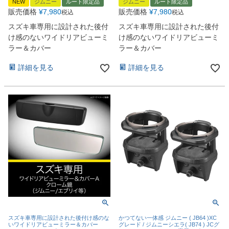
NEW
ジムニー
ルート限定品
ジムニー
ルート限定品
販売価格
¥
7,980
販売価格
¥
7,980
税込
税込
スズキ車専用に設計された後付
スズキ車専用に設計された後付
け感のないワイドリアビューミ
け感のないワイドリアビューミ
ラー＆カバー
ラー＆カバー
詳細を見る
詳細を見る
スズキ車専用に設計された後付け感のな
かつてない一体感 ジムニー ( JB64 )XC
いワイドリアビューミラー＆カバー
グレード / ジムニーシエラ( JB74 ) JCグ