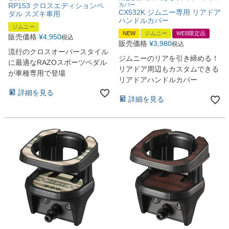
RP153 クロスエディションペ
カバー
CX532K ジムニー専用 リアドア
ダル スズキ車用
ハンドルカバー
ジムニー
NEW
ジムニー
WEB限定品
販売価格
¥
4,950
税込
販売価格
¥
3,980
税込
流行のクロスオーバースタイル
ジムニーのリアを引き締める！
に最適なRAZOスポーツペダル
リアドア周辺もカスタムできる
が車種専用で登場
リアドアハンドルカバー
詳細を見る
詳細を見る