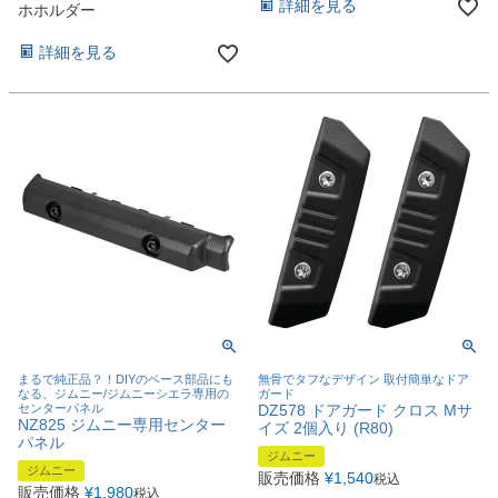
詳細を見る
ホホルダー
詳細を見る
まるで純正品？！DIYのベース部品にも
無骨でタフなデザイン 取付簡単なドア
なる、ジムニー/ジムニーシエラ専用の
ガード
センターパネル
DZ578 ドアガード クロス Mサ
NZ825 ジムニー専用センター
イズ 2個入り (R80)
パネル
ジムニー
ジムニー
販売価格
¥
1,540
税込
販売価格
¥
1,980
税込