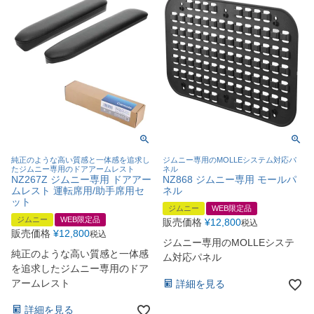
純正のような高い質感と一体感を追求し
ジムニー専用のMOLLEシステム対応パ
たジムニー専用のドアアームレスト
ネル
NZ267Z ジムニー専用 ドアアー
NZ868 ジムニー専用 モールパ
ムレスト 運転席用/助手席用セ
ネル
ット
ジムニー
WEB限定品
ジムニー
WEB限定品
販売価格
¥
12,800
税込
販売価格
¥
12,800
税込
ジムニー専用のMOLLEシステ
純正のような高い質感と一体感
ム対応パネル
を追求したジムニー専用のドア
アームレスト
詳細を見る
詳細を見る