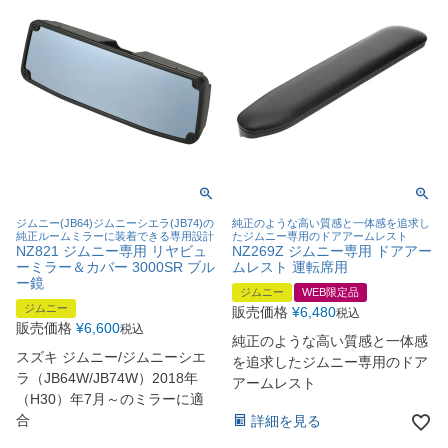
ジムニー(JB64)ジムニーシエラ(JB74)の
純正のような高い質感と一体感を追求し
純正ルームミラーに装着できる専用設計
たジムニー専用のドアアームレスト
NZ821 ジムニー専用 リヤビュ
NZ269Z ジムニー専用 ドアアー
ーミラー＆カバー 3000SR ブル
ムレスト 運転席用
ー鏡
ジムニー
WEB限定品
ジムニー
販売価格
¥
6,480
税込
販売価格
¥
6,600
税込
純正のような高い質感と一体感
スズキ ジムニー/ジムニーシエ
を追求したジムニー専用のドア
ラ（JB64W/JB74W）2018年
アームレスト
（H30）年7月～のミラーに適
合
詳細を見る