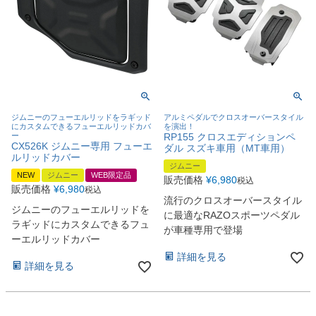
ジムニーのフューエルリッドをラギッド
アルミペダルでクロスオーバースタイル
にカスタムできるフューエルリッドカバ
を演出！
ー
RP155 クロスエディションペ
CX526K ジムニー専用 フューエ
ダル スズキ車用（MT車用）
ルリッドカバー
ジムニー
NEW
ジムニー
WEB限定品
販売価格
¥
6,980
税込
販売価格
¥
6,980
税込
流行のクロスオーバースタイル
ジムニーのフューエルリッドを
に最適なRAZOスポーツペダル
ラギッドにカスタムできるフュ
が車種専用で登場
ーエルリッドカバー
詳細を見る
詳細を見る