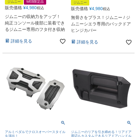
ジムニー
WEB限定品
ジムニー
販売価格
¥
4,980
税込
販売価格
¥
4,980
税込
ジムニーの収納力をアップ！
無骨さをプラス！ジムニー / ジ
純正コンソール後部に装着でき
ムニーシエラ専用のバックドア
るジムニー専用のフタ付き収納
ヒンジカバー
詳細を見る
詳細を見る
アルミペダルでクロスオーバースタイル
ジムニーのリアを引き締める！リアドア
を演出！
周辺もカスタムできるリアドアハンドル