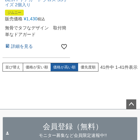
イズ 2個入り
ジムニー
販売価格
¥
1,430
税込
無骨でタフなデザイン 取付簡
単なドアガード
詳細を見る
41
件中
1
-
41
件表示
並び替え
価格が安い順
価格が高い順
優先度順
ペー
ジト
会員登録（無料）
ップ
へ
モニター募集など会員限定速報中!!