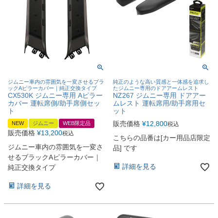
ジムニー車内の雰囲気を一変させるブラ
純正のような高い質感と一体感を追求し
ックAピラーカバー｜純正交換タイプ
たジムニー専用のドアアームレスト
CX530K ジムニー専用 Aピラー
NZ267 ジムニー専用 ドアアー
カバー 運転席側/助手席側セッ
ムレスト 運転席用/助手席用セ
ト
ット
販売価格
¥
12,800
NEW
ジムニー
WEB限定品
税込
販売価格
¥
13,200
税込
こちらの品番は[カー用品店限定
ジムニー車内の雰囲気を一変さ
品] です
せるブラックAピラーカバー｜
詳細を見る
純正交換タイプ
詳細を見る