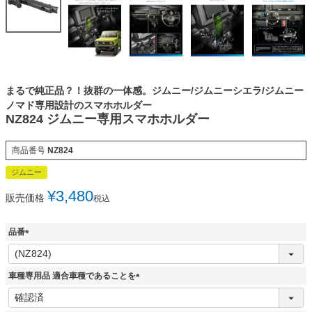
まるで純正品？！抜群の一体感。ジムニー/ジムニーシエラ/ジムニー
ノマド専用設計のスマホホルダー
NZ824 ジムニー専用スマホホルダー
商品番号
NZ824
ジムニー
¥
3,480
販売価格
税込
品番
(
必
須
車種専用品 適合車種であることを
)
(
必