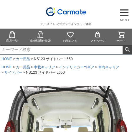
MENU
カーメイト 公式オンラインストア本店
商品一覧
車種別適合検索
お気に入り
マイページ
カート
HOME
カー用品
NS123 サイドバー L650
HOME
カー用品
車載キャリア
インテリアカーゴギア
車内キャリア
サイドバー
NS123 サイドバー L650