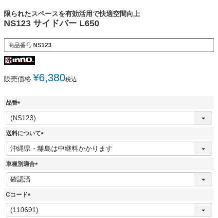
限られたスペースを有効活用で快適空間向上
NS123 サイドバー L650
商品番号
NS123
¥
6,380
販売価格
税込
品番
(
必
須
送料について
)
(
必
須
車種別適合
)
(
必
須
Cコード
)
(
必