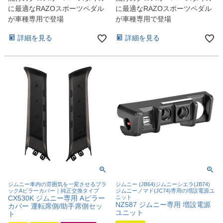
に最適なRAZOスポーツペダル
に最適なRAZOスポーツペダル
が車種専用で登場
が車種専用で登場
詳細を見る
詳細を見る
ジムニー車内の雰囲気を一変させるブラ
ジムニー (JB64)ジムニーシエラ(JB74)
ックAピラーカバー｜純正交換タイプ
ジムニーノマド(JC74)専用の増設電源ユ
CX530K ジムニー専用 Aピラー
ニット
NZ587 ジムニー専用 増設電源
カバー 運転席側/助手席側セッ
ユニット
ト