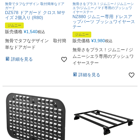
無骨でタフなデザイン 取付簡単なドア
無骨さをプラス！ジムニー / ジムニーシ
ガード
エラ/ジムニーノマド専用のブッシュワ
DZ578 ドアガード クロス Mサ
イヤーステー
NZ880 ジムニー専用 ドレスア
イズ 2個入り (R80)
ップパーツ ブッシュワイヤース
ジムニー
テー
販売価格
¥
1,540
税込
ジムニー
無骨でタフなデザイン 取付簡
販売価格
¥
3,980
税込
単なドアガード
無骨さをプラス！ジムニー / ジ
ムニーシエラ専用のブッシュワ
詳細を見る
イヤーステー
詳細を見る