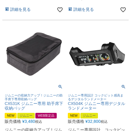
詳細を見る
詳細を見る
ジムニーの収納力アップ！ジムニーの助
ジムニー専用設計 コックピット感高ま
手席下専用収納バッグ
るデジタルランドメーター
CX531K ジムニー専用 助手席下
CX504K ジムニー専用デジタル
収納バッグ
ランドメーター
NEW
ジムニー
WEB限定品
NEW
ジムニー
販売価格
¥
3,480
販売価格
¥
32,800
税込
税込
ジムニーの収納力アップ！ジム
ジムニー専用設計 コックピッ