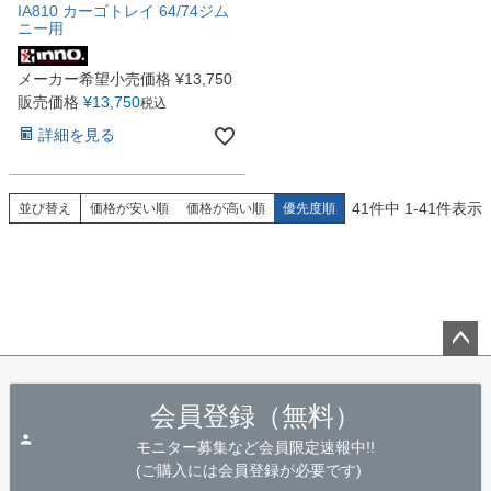
IA810 カーゴトレイ 64/74ジム
ニー用
メーカー希望小売価格
¥
13,750
販売価格
¥
13,750
税込
詳細を見る
41
件中
1
-
41
件表示
並び替え
価格が安い順
価格が高い順
優先度順
ペー
ジト
会員登録（無料）
ップ
へ
モニター募集など会員限定速報中!!
(ご購入には会員登録が必要です)