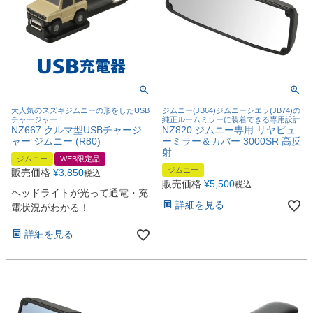
大人気のスズキジムニーの形をしたUSB
ジムニー(JB64)ジムニーシエラ(JB74)の
チャージャー！
純正ルームミラーに装着できる専用設計
NZ667 クルマ型USBチャージ
NZ820 ジムニー専用 リヤビュ
ャー ジムニー (R80)
ーミラー＆カバー 3000SR 高反
射
ジムニー
WEB限定品
ジムニー
販売価格
¥
3,850
税込
販売価格
¥
5,500
税込
ヘッドライトが光って通電・充
詳細を見る
電状況がわかる！
詳細を見る