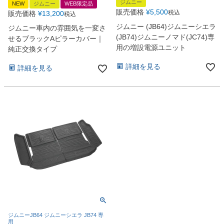
ジムニー
NEW
ジムニー
WEB限定品
販売価格
¥
5,500
税込
販売価格
¥
13,200
税込
ジムニー (JB64)ジムニーシエラ
ジムニー車内の雰囲気を一変さ
(JB74)ジムニーノマド(JC74)専
せるブラックAピラーカバー｜
用の増設電源ユニット
純正交換タイプ
詳細を見る
詳細を見る
ジムニーJB64 ジムニーシエラ JB74 専
用