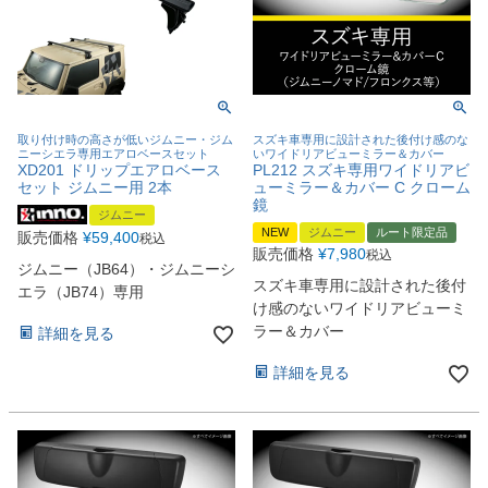
取り付け時の高さが低いジムニー・ジム
スズキ車専用に設計された後付け感のな
ニーシエラ専用エアロベースセット
いワイドリアビューミラー＆カバー
XD201 ドリップエアロベース
PL212 スズキ専用ワイドリアビ
セット ジムニー用 2本
ューミラー＆カバー C クローム
鏡
ジムニー
NEW
ジムニー
ルート限定品
販売価格
¥
59,400
税込
販売価格
¥
7,980
税込
ジムニー（JB64）・ジムニーシ
スズキ車専用に設計された後付
エラ（JB74）専用
け感のないワイドリアビューミ
ラー＆カバー
詳細を見る
詳細を見る