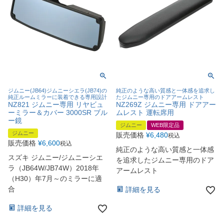
ジムニー(JB64)ジムニーシエラ(JB74)の
純正のような高い質感と一体感を追求し
純正ルームミラーに装着できる専用設計
たジムニー専用のドアアームレスト
NZ821 ジムニー専用 リヤビュ
NZ269Z ジムニー専用 ドアアー
ーミラー＆カバー 3000SR ブル
ムレスト 運転席用
ー鏡
ジムニー
WEB限定品
ジムニー
販売価格
¥
6,480
税込
販売価格
¥
6,600
税込
純正のような高い質感と一体感
スズキ ジムニー/ジムニーシエ
を追求したジムニー専用のドア
ラ（JB64W/JB74W）2018年
アームレスト
（H30）年7月～のミラーに適
合
詳細を見る
詳細を見る