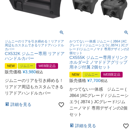
ジムニーのリアを引き締める！リアドア
かつてない一体感 ジムニー ( JB64 )XC
周辺もカスタムできるリアドアハンドル
グレード / ジムニーシエラ( JB74 ) JCグ
カバー
レード/ジムニーノマド 専用デザインの2
CX532K ジムニー専用 リアドア
個セット
CX555K ジムニー専用ドリンク
ハンドルカバー
ホルダー2 ノマドドアグリップ
NEW
ジムニー
WEB限定品
用ネジ付属 2個セット
販売価格
¥
3,980
税込
NEW
ジムニー
WEB限定品
ジムニーのリアを引き締める！
販売価格
¥
7,700
税込
リアドア周辺もカスタムできる
かつてない一体感 ジムニー (
リアドアハンドルカバー
JB64 )XCグレード / ジムニーシ
エラ( JB74 ) JCグレード/ジム
詳細を見る
ニーノマド 専用デザインの2個
セット
詳細を見る