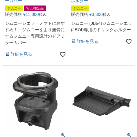
ーカバー
ホルダー
ジムニー
WEB限定品
ジムニー
販売価格
¥
11,800
販売価格
¥
3,300
税込
税込
ジムニーシエラ・ノマドにおす
ジムニー (JB64)ジムニーシエラ
すめ！ ジムニーをより無骨に
(JB74)専用のドリンクホルダー
するジムニー専用設計のドアミ
詳細を見る
ラーカバー
詳細を見る