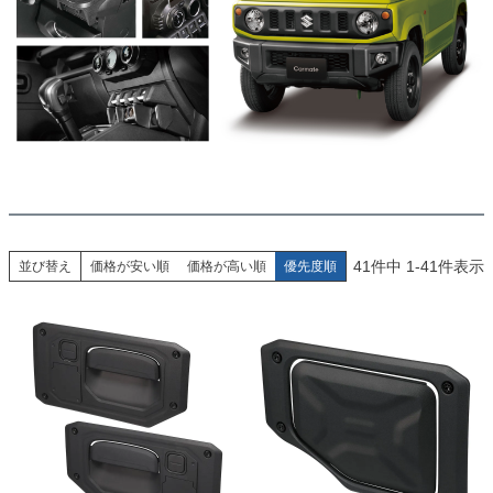
41
件中
1
-
41
件表示
並び替え
価格が安い順
価格が高い順
優先度順