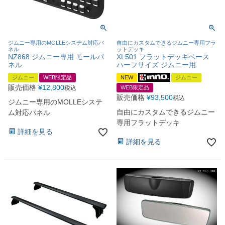
ジムニー専用のMOLLEシステム対応パ
自由にカスタムできるジムニー専用フラ
ネル
ットデッキ
NZ868 ジムニー専用 モールパ
XL501 フラットデッキベース
ネル
ハーフサイズ ジムニー用
ジムニー
WEB限定品
NEW
ジムニー
販売価格
¥
12,800
税込
WEB限定品
販売価格
¥
93,500
税込
ジムニー専用のMOLLEシステ
自由にカスタムできるジムニー
ム対応パネル
専用フラットデッキ
詳細を見る
詳細を見る