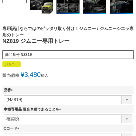
専用設計ならではのピッタリ取り付け！ジムニー / ジムニーシエラ専
用のトレー
NZ819 ジムニー専用トレー
商品番号
NZ819
ジムニー
¥
3,480
販売価格
税込
品番
(
必
須
車種専用品 適合車種であることを
)
(
必
須
Cコード
)
(