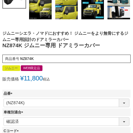
ジムニーシエラ・ノマドにおすすめ！ ジムニーをより無骨にするジ
ムニー専用設計のドアミラーカバー
NZ874K ジムニー専用 ドアミラーカバー
商品番号
NZ874K
ジムニー
WEB限定品
¥
11,800
販売価格
税込
品番
(
必
須
車種別適合
)
(
必
須
Cコード