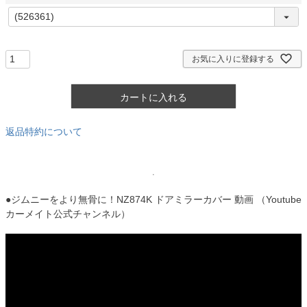
)
(
必
須
)
お気に入りに登録する
カートに入れる
返品特約について
●ジムニーをより無骨に！NZ874K ドアミラーカバー 動画 （Youtube
カーメイト公式チャンネル）