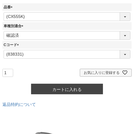
品番
(
必
須
車種別適合
)
(
必
須
Cコード
)
(
必
須
)
お気に入りに登録する
カートに入れる
返品特約について