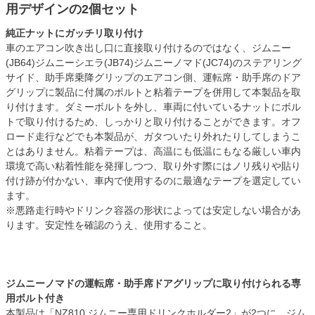
用デザインの2個セット
純正ナットにガッチリ取り付け
車のエアコン吹き出し口に直接取り付けるのではなく、ジムニー
(JB64)ジムニーシエラ(JB74)ジムニーノマド(JC74)のステアリング
サイド、助手席乗降グリップのエアコン側、運転席・助手席のドア
グリップに製品に付属のボルトと粘着テープを併用して本製品を取
り付けます。ダミーボルトを外し、車両に付いているナットにボル
トで取り付けるため、しっかりと取り付けることができます。オフ
ロード走行などでも本製品が、ガタついたり外れたりしてしまうこ
とはありません。粘着テープは、高温にも低温にもなる厳しい車内
環境で高い粘着性能を発揮しつつ、取り外す際にはノリ残りや貼り
付け跡が付かない、車内で使用するのに最適なテープを選定してい
ます。
※悪路走行時やドリンク容器の形状によっては安定しない場合があ
ります。安定性を確認のうえ、使用すること。
ジムニーノマドの運転席・助手席ドアグリップに取り付けられる専
用ボルト付き
本製品は「NZ810 ジムニー専用ドリンクホルダー2」が2つに、ジム