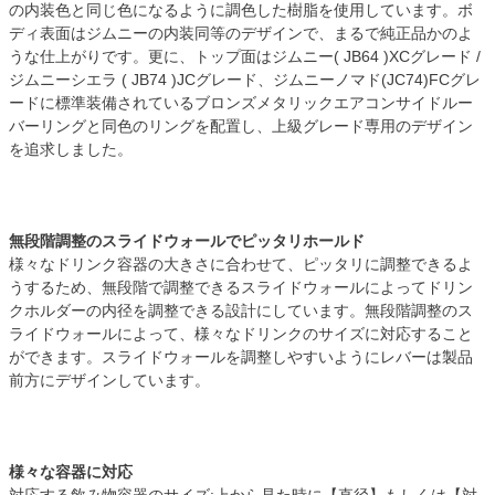
の内装色と同じ色になるように調色した樹脂を使用しています。ボ
ディ表面はジムニーの内装同等のデザインで、まるで純正品かのよ
うな仕上がりです。更に、トップ面はジムニー( JB64 )XCグレード /
ジムニーシエラ ( JB74 )JCグレード、ジムニーノマド(JC74)FCグレ
ードに標準装備されているブロンズメタリックエアコンサイドルー
バーリングと同色のリングを配置し、上級グレード専用のデザイン
を追求しました。
無段階調整のスライドウォールでピッタリホールド
様々なドリンク容器の大きさに合わせて、ピッタリに調整できるよ
うするため、無段階で調整できるスライドウォールによってドリン
クホルダーの内径を調整できる設計にしています。無段階調整のス
ライドウォールによって、様々なドリンクのサイズに対応すること
ができます。スライドウォールを調整しやすいようにレバーは製品
前方にデザインしています。
様々な容器に対応
対応する飲み物容器のサイズ:上から見た時に【直径】もしくは【対