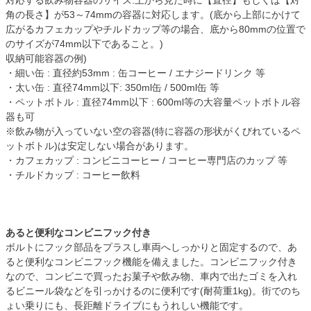
角の長さ】が53～74mmの容器に対応します。(底から上部にかけて
広がるカフェカップやチルドカップ等の場合、底から80mmの位置で
のサイズが74mm以下であること。)
収納可能容器の例)
・細い缶 : 直径約53mm : 缶コーヒー / エナジードリンク 等
・太い缶 : 直径74mm以下: 350ml缶 / 500ml缶 等
・ペットボトル : 直径74mm以下 : 600ml等の大容量ペットボトル容
器も可
※飲み物が入っていない空の容器(特に容器の形状がくびれているペ
ットボトル)は安定しない場合があります。
・カフェカップ : コンビニコーヒー / コーヒー専門店のカップ 等
・チルドカップ : コーヒー飲料
あると便利なコンビニフック付き
ボルトにフック部品をプラスし車両へしっかりと固定するので、あ
ると便利なコンビニフック機能を備えました。コンビニフック付き
なので、コンビニで買ったお菓子や飲み物、車内で出たゴミを入れ
るビニール袋などを引っかけるのに便利です(耐荷重1kg)。街でのち
ょい乗りにも、長距離ドライブにもうれしい機能です。