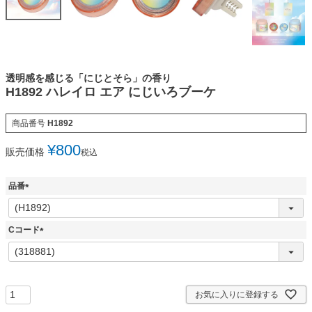
透明感を感じる「にじとそら」の香り
H1892 ハレイロ エア にじいろブーケ
商品番号
H1892
¥
800
販売価格
税込
品番
(
必
須
Cコード
)
(
必
須
)
お気に入りに登録する