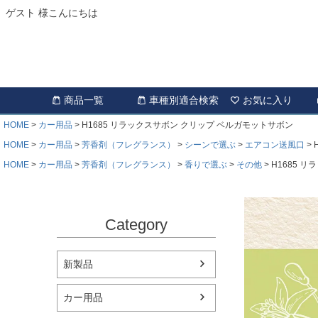
ゲスト 様こんにちは
商品一覧
車種別適合検索
お気に入り
HOME
カー用品
H1685 リラックスサボン クリップ ベルガモットサボン
HOME
カー用品
芳香剤（フレグランス）
シーンで選ぶ
エアコン送風口
HOME
カー用品
芳香剤（フレグランス）
香りで選ぶ
その他
H1685 
Category
新製品
カー用品