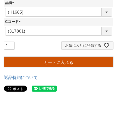
品番
(
必
須
Cコード
)
(
必
須
)
お気に入りに登録する
カートに入れる
返品特約について