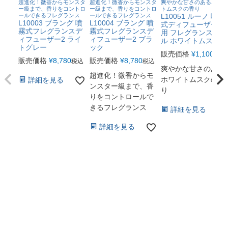
超進化！微香からモンスタ
超進化！微香からモンスタ
爽やかな甘さのあるホワイ
ー級まで、香りをコントロ
ー級まで、香りをコントロ
トムスクの香り
ールできるフレグランス
ールできるフレグランス
L10051 ルーノ 噴霧
L10003 ブラング 噴
L10004 ブラング 噴
式ディフューザー専
霧式フレグランスデ
霧式フレグランスデ
用 フレグランスオイ
ィフューザー2 ライ
ィフューザー2 ブラ
ル ホワイトムスクN.
トグレー
ック
販売価格
¥
1,100
税込
販売価格
¥
8,780
販売価格
¥
8,780
税込
税込
爽やかな甘さのある
超進化！微香からモ
ホワイトムスクの香
詳細を見る
ンスター級まで、香
り
りをコントロールで
きるフレグランス
詳細を見る
詳細を見る