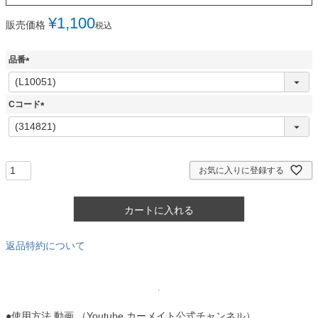
¥
1,100
販売価格
税込
品番
(
必
須
Cコード
)
(
必
須
)
お気に入りに登録する
カートに入れる
返品特約について
●使用方法 動画 （Youtube カーメイト公式チャンネル）