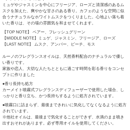
ミュゲやジャスミンを中心にフリージア、ローズと清潔感のあるム
スクを加えた、爽やかな甘さのある香り。カフェのような空間に似
合うナチュラルなホワイトムスクをつくりました。心地よい落ち着
いた香りは、その場の雰囲気を和ませてくれます。
【TOP NOTE】 ペアー、フレッシュグリーン
【MIDDLE NOTE】ミュゲ、ジャスミン、フリージア、ローズ
【LAST NOTE】 ムスク、アンバー、ピーチ、モス
ルーノのフレグランスオイルは、天然香料配合のナチュラルで優し
い香りです。
家族や恋人、大切な人たちとともに過ごす時間を彩る香りをコンセ
プトに作りました
●香り長持ち処方
カーメイト噴霧式フレグランスディフューザーで使用した場合、し
っかりと香り立ち、かつ長持ちするように処方されています。
●噴霧口に詰まらず、最後まできれいに気化してなくなるように処方
されています。
※他社オイルは、最後まで気化することができず、水滴のまま噴き
出すおそれがあります。必ず専用オイルを使用してください。