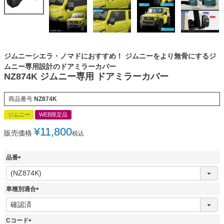
ジムニーシエラ・ノマドにおすすめ！ ジムニーをより無骨にするジ
ムニー専用設計のドアミラーカバー
NZ874K ジムニー専用 ドアミラーカバー
商品番号
NZ874K
ジムニー
WEB限定品
¥
11,800
販売価格
税込
品番
(
必
須
車種別適合
)
(
必
須
Cコード