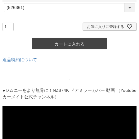
)
(
必
須
)
お気に入りに登録する
カートに入れる
返品特約について
●ジムニーをより無骨に！NZ874K ドアミラーカバー 動画 （Youtube
カーメイト公式チャンネル）