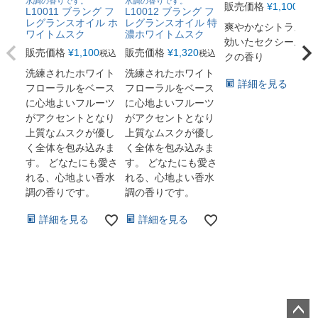
水調の香りです。
水調の香りです。
販売価格
¥
1,100
税込
L10011 ブラング フ
L10012 ブラング フ
レグランスオイル ホ
レグランスオイル 特
爽やかなシトラスが
ワイトムスク
濃ホワイトムスク
効いたセクシームス
販売価格
¥
1,100
販売価格
¥
1,320
税込
税込
クの香り
洗練されたホワイト
洗練されたホワイト
詳細を見る
フローラルをベース
フローラルをベース
に心地よいフルーツ
に心地よいフルーツ
がアクセントとなり
がアクセントとなり
上質なムスクが優し
上質なムスクが優し
く全体を包み込みま
く全体を包み込みま
す。 どなたにも愛さ
す。 どなたにも愛さ
れる、心地よい香水
れる、心地よい香水
調の香りです。
調の香りです。
詳細を見る
詳細を見る