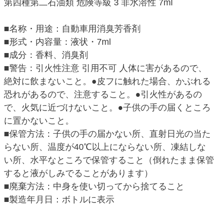
第四種第二石油類 危険等級 3 非水溶性 7ml
■名称・用途：自動車用消臭芳香剤
■形式・内容量：液状・7ml
■成分：香料、消臭剤
■警告：引火性注意 引用不可 人体に害があるので、
絶対に飲まないこと。●皮フに触れた場合、かぶれる
恐れがあるので、注意すること。●引火性があるの
で、火気に近づけないこと。●子供の手の届くところ
に置かないこと。
■保管方法：子供の手の届かない所、直射日光の当た
らない所、温度が40℃以上にならない所、凍結しな
い所、水平なところで保管すること（倒れたまま保管
すると液がしみでることがあります）
■廃棄方法：中身を使い切ってから捨てること
■製造年月日：ボトルに表示