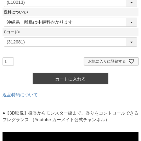
必
須
送料について
)
(
必
須
Cコード
)
(
必
須
)
お気に入りに登録する
カートに入れる
返品特約について
●【3D映像】微香からモンスター級まで、香りをコントロールできる
フレグランス （Youtube カーメイト公式チャンネル）