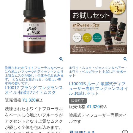
洗練されたホワイトフローラルをベース
ホワイトムスク・ジャスミン＆ペアー・
に心地よいフルーツがアクセントとなり
ホワイトベルガモット お試し用 香水セ
上質なムスクが優しく全体を包み込みま
ット
す。 どなたにも愛される、心地よい香
水調の香りです。
L10093S ルーノ 噴霧式ディフ
L10012 ブラング フレグランス
ューザー専用 フレグランスオイ
オイル 特濃ホワイトムスク
ル お試しセット
販売価格
¥
1,320
税込
販売終了
販売価格
¥
1,320
税込
洗練されたホワイトフローラル
をベースに心地よいフルーツが
噴霧式ディフューザー専用オイ
アクセントとなり上質なムスク
ルです
が優しく全体を包み込みます。
詳細を見る