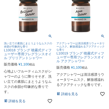
洗い立ての素肌にまとうようなムスクの
アクアシャワーは清涼感漂うウォータリ
余韻が印象的な香り
ームスク。解放感溢れるアクアティック
L10018 ブラング 噴霧式ディフ
な香り
L10019 ブラング 噴霧式ディフ
ューザー専用フレグランスオイ
ューザー専用フレグランスオイ
ル ブリリアントシャワー
ル アクアシャワー
販売価格
¥
1,100
税込
販売価格
¥
1,100
税込
心地よいフルーティムスクがシ
アクアシャワーは清涼感漂うウ
ャワーのように降りそそぎ、洗
ォータリームスク。解放感溢れ
い立ての素肌にまとうようなム
るアクアティックな香りです。
スクの余韻が印象的な香りで
す。
詳細を見る
詳細を見る