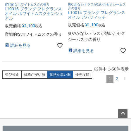
官能的なホワイトムスクの香り
爽やかなシトラスが効いたセクシームス
L10013 ブラング フレグランス
クの香り
L10014 ブラング フレグランス
オイル ホワイトムスクセンシュ
オイル アバフィッチ
アル
販売価格
¥
1,100
税込
販売価格
¥
1,100
税込
爽やかなシトラスが効いたセク
官能的なホワイトムスクの香り
シームスクの香り
詳細を見る
詳細を見る
62
件中
1
-
50
件表示
並び替え
価格が安い順
価格が高い順
優先度順
1
2
ペー
ジト