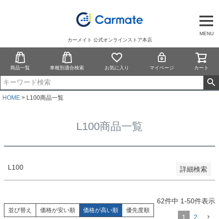
予約商品
予約商品のみを表示
MENU
カーメイト 公式オンラインストア本店
並び順
新着順
商品一覧
車種別適合検索
お気に入り
マイページ
カート
登録順
価格が安い順
価格が高い順
HOME
L100商品一覧
優先度順
レビュー順
L100商品一覧
キーワードヒット順
検索
L100
詳細検索
62
件中
1
-
50
件表示
並び替え
価格が安い順
価格が高い順
優先度順
1
2