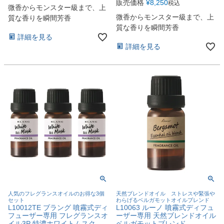
販売価格
¥
8,250
税込
微香からモンスター級まで、上
微香からモンスター級まで、上
質な香りを瞬間芳香
質な香りを瞬間芳香
詳細を見る
詳細を見る
人気のフレグランスオイルのお得な3個
天然ブレンドオイル ストレスや緊張や
セット
わらげるベルガモットオイルブレンド
L10012TE ブラング 噴霧式ディ
L10063 ルーノ 噴霧式ディフュ
フューザー専用 フレグランスオ
ーザー専用 天然ブレンドオイル
イル3P 特濃ホワイトムスク
ベルガモットブレンド