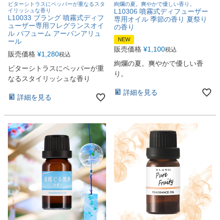
ビターシトラスにペッパーが重なるスタ
絢爛の夏。爽やかで優しい香り。
イリッシュな香り
L10306 噴霧式ディフューザー
L10033 ブラング 噴霧式ディフ
専用オイル 季節の香り 夏祭り
ューザー専用フレグランスオイ
の香り
ル パフューム アーバンアリュ
NEW
ール
販売価格
¥
1,100
税込
販売価格
¥
1,280
税込
絢爛の夏。爽やかで優しい香
ビターシトラスにペッパーが重
り。
なるスタイリッシュな香り
詳細を見る
詳細を見る