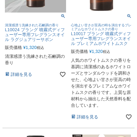
清潔感漂う洗練された石鹸調の香り
心地よい甘さが至高の時を演出するプレ
L10024 ブラング 噴霧式ディフ
ミアムなホワイトムスクの香り
L10017 ブラング 噴霧式ディフ
ューザー専用フレグランスオイ
ューザー専用フレグランスオイ
ル ラグジュアリーサボン
ル プレミアムホワイトムスク
販売価格
¥
1,320
税込
販売価格
¥
1,320
税込
清潔感漂う洗練された石鹸調の
人気のホワイトムスクの香りを
香り
基調に清潔感のあるホワイトロ
ーズとサンダルウッドを調和さ
詳細を見る
せた、心地よい甘さが至高の時
を演出するプレミアムなホワイ
トムスクの香りです。上質な原
材料から抽出した天然香料を配
合しています。
詳細を見る