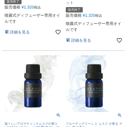
販売終了
ット
販売価格
¥
1,320
税込
販売終了
噴霧式ディフューザー専用オイ
販売価格
¥
1,320
税込
ルです
噴霧式ディフューザー専用オイ
ルです
詳細を見る
詳細を見る
瑞々しいアロマティックムスクの香り
フルーティグリーン と ムスク が香る マ