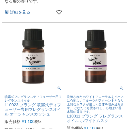
な石鹸の香りです。
詳細を見る
噴霧式フレグランスディフューザー用フ
洗練されたホワイトフローラルをベース
レグランスオイル
に心地よいフルーツがアクセントとなり
L10023 ブラング 噴霧式ディフ
上質なムスクが優しく全体を包み込みま
す。 どなたにも愛される、心地よい香
ューザー専用フレグランスオイ
水調の香りです。
ル オーシャンスカッシュ
L10011 ブラング フレグランス
オイル ホワイトムスク
販売価格
¥
1,100
税込
販売価格
¥
1,100
税込