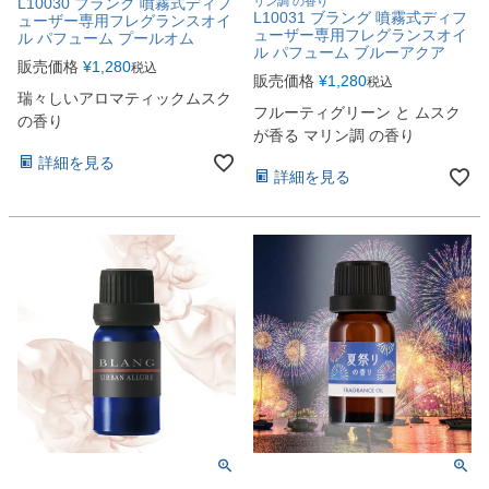
L10030 ブラング 噴霧式ディフ
リン調 の香り
L10031 ブラング 噴霧式ディフ
ューザー専用フレグランスオイ
ューザー専用フレグランスオイ
ル パフューム プールオム
ル パフューム ブルーアクア
販売価格
¥
1,280
税込
販売価格
¥
1,280
税込
瑞々しいアロマティックムスク
フルーティグリーン と ムスク
の香り
が香る マリン調 の香り
詳細を見る
詳細を見る