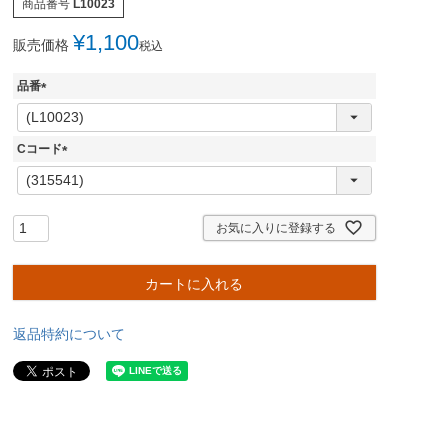
商品番号
L10023
¥
1,100
販売価格
税込
品番
(
必
須
Cコード
)
(
必
須
)
お気に入りに登録する
カートに入れる
返品特約について