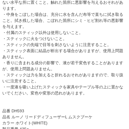
ない水平な所に置くこと。触れた箇所に悪影響を与えるおそれがあ
ります。
・中身をこぼした場合は、充分に水を含んだ布等で直ちに拭き取る
こと。拭き残した場合、こぼれた箇所にシミ・ヒビ割れ等の悪影響
を与えます。
・付属のスティック以外は使用しないこと。
・スティックに火をつけないこと。
・スティックの先端で目等を刺さないように注意すること。
・スティック表面に結晶が析出する場合がありますが、使用上問題
ありません。
・香りに含まれる成分の影響で、液が若干変色することがあります
が、使用上問題ありません。
・スティックは力を加えると折れるおそれがありますので、取り扱
いに注意すること。
・一度液を吸い上げたスティックを家具やテーブル等の上に置かな
いでください。変色や変形の恐れがあります。
品番 DH593
品名 ルーノ リードディフューザーL ムスクブーケ
カラー ホワイト(WHITE)
製品重量 435g