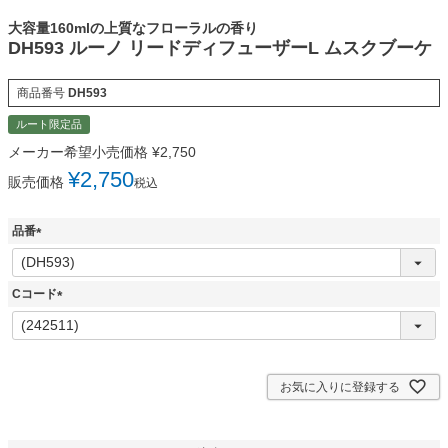
大容量160mlの上質なフローラルの香り
DH593 ルーノ リードディフューザーL ムスクブーケ
商品番号
DH593
ルート限定品
メーカー希望小売価格
¥
2,750
¥
2,750
販売価格
税込
品番
(
必
須
Cコード
)
(
必
須
)
お気に入りに登録する