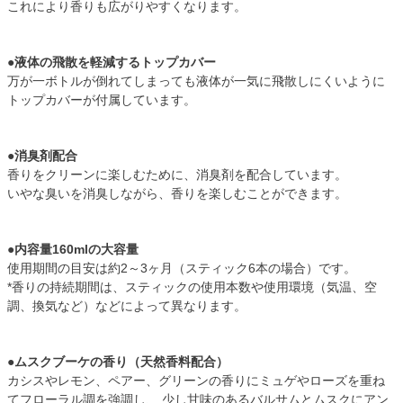
これにより香りも広がりやすくなります。
●液体の飛散を軽減するトップカバー
万が一ボトルが倒れてしまっても液体が一気に飛散しにくいように
トップカバーが付属しています。
●消臭剤配合
香りをクリーンに楽しむために、消臭剤を配合しています。
いやな臭いを消臭しながら、香りを楽しむことができます。
●内容量160mlの大容量
使用期間の目安は約2～3ヶ月（スティック6本の場合）です。
*香りの持続期間は、スティックの使用本数や使用環境（気温、空
調、換気など）などによって異なります。
●ムスクブーケの香り（天然香料配合）
カシスやレモン、ペアー、グリーンの香りにミュゲやローズを重ね
てフローラル調を強調し、 少し甘味のあるバルサムとムスクにアン