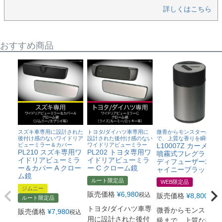
詳しくはこちら
おすすめ商品
スズキ車専用に設計された
トヨタ/ダイハツ車専用に
微香からモンスター級ま
後付け感のないワイドリア
設計された後付け感のない
で、上質な香りを瞬間芳香
ビューミラー＆カバー
ワイドリアビューミラー
L10007Z カーメイト
PL210 スズキ専用ワ
PL202 トヨタ専用ワ
噴霧式フレグランス
イドリアビューミラ
イドリアビューミラ
ディフューザー2 シ
ー＆カバー A クロー
ー C クローム鏡
ャイニーブラック
ム鏡
ルート限定品
WEB限定品
ジムニー
販売価格
¥
6,980
税込
販売価格
¥
8,800
税込
ルート限定品
トヨタ/ダイハツ車専
微香からモンスター
販売価格
¥
7,980
税込
用に設計された後付
級まで、上質な香り