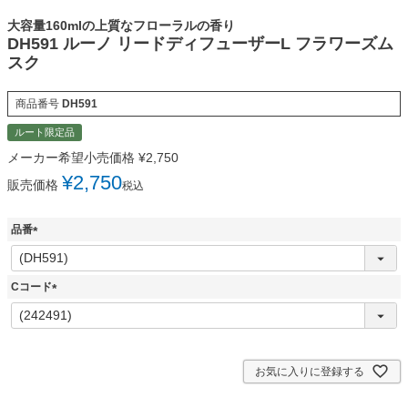
大容量160mlの上質なフローラルの香り
DH591 ルーノ リードディフューザーL フラワーズム
スク
商品番号
DH591
ルート限定品
メーカー希望小売価格
¥
2,750
¥
2,750
販売価格
税込
品番
(
必
須
Cコード
)
(
必
須
)
お気に入りに登録する