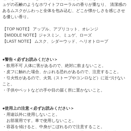
ュゲの石鹸のようなホワイトフローラルの香りが重なり、 清潔感の
あるムスクがふわっと全体を包み込む、どこか懐かしさを感じさせ
る優しい香り。
【TOP NOTE】 アップル、アプリコット、オレンジ
【MIDDLE NOTE】ジャスミン、ミュゲ、ローズ
【LAST NOTE】 ムスク、シダーウッド、ヘリオトロープ
●警告＜必ずお読みください＞
・飲用不可 人体に害があるので、絶対に飲まないこと。
・皮フに触れた場合、かぶれる恐れがあるので、注意すること。
・引火性があるので、火気（ストーブやコンロなど）に近づけない
こと。
・子供やペットなどの手や目の届く所に置かないこと。
●使用上の注意＜必ずお読みください＞
・用途以外に使用しないこと。
お部屋用です。車で使用しないこと。
・容器を傾けると、中身がこぼれるので注意すること。