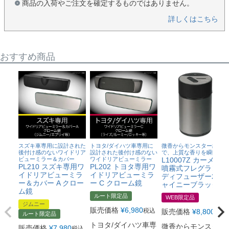
商品の入荷やご注文を確定するものではありません。
詳しくはこちら
おすすめ商品
スズキ車専用に設計された
トヨタ/ダイハツ車専用に
微香からモンスター級ま
後付け感のないワイドリア
設計された後付け感のない
で、上質な香りを瞬間芳香
ビューミラー＆カバー
ワイドリアビューミラー
L10007Z カーメイト
PL210 スズキ専用ワ
PL202 トヨタ専用ワ
噴霧式フレグランス
イドリアビューミラ
イドリアビューミラ
ディフューザー2 シ
ー＆カバー A クロー
ー C クローム鏡
ャイニーブラック
ム鏡
ルート限定品
WEB限定品
ジムニー
販売価格
¥
6,980
税込
販売価格
¥
8,800
税込
ルート限定品
トヨタ/ダイハツ車専
微香からモンスター
販売価格
¥
7,980
税込