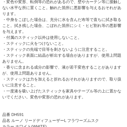
・変色や変形、転倒等の恐れがあるので、壁やカーテン等に接触し
ない水平な所に置くこと。触れた箇所に悪影響を与えるおそれがあ
ります。
・中身をこぼした場合は、充分に水を含んだ布等で直ちに拭き取る
こと。拭き残した場合、こぼれた箇所にシミ・ヒビ割れ等の悪影響
を与えます。
・付属のスティック以外は使用しないこと。
・スティックに火をつけないこと。
・スティックの先端で目等を刺さないように注意すること。
・スティック表面に結晶が析出する場合がありますが、使用上問題
ありません。
・香りに含まれる成分の影響で、液が若干変色することがあります
が、使用上問題ありません。
・スティックは力を加えると折れるおそれがありますので、取り扱
いに注意すること。
・一度液を吸い上げたスティックを家具やテーブル等の上に置かな
いでください。変色や変形の恐れがあります。
品番 DH591
品名 ルーノ リードディフューザーL フラワーズムスク
カラー ホワイト(WHITE)