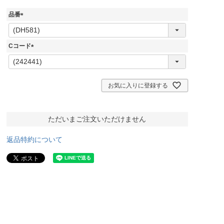
品番
(
必
須
Cコード
)
(
必
須
)
お気に入りに登録する
ただいまご注文いただけません
返品特約について