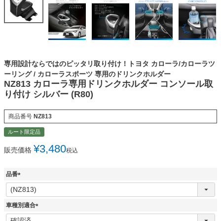
専用設計ならではのピッタリ取り付け！トヨタ カローラ/カローラツ
ーリング / カローラスポーツ 専用のドリンクホルダー
NZ813 カローラ専用ドリンクホルダー コンソール取
り付け シルバー (R80)
商品番号
NZ813
ルート限定品
¥
3,480
販売価格
税込
品番
(
必
須
車種別適合
)
(