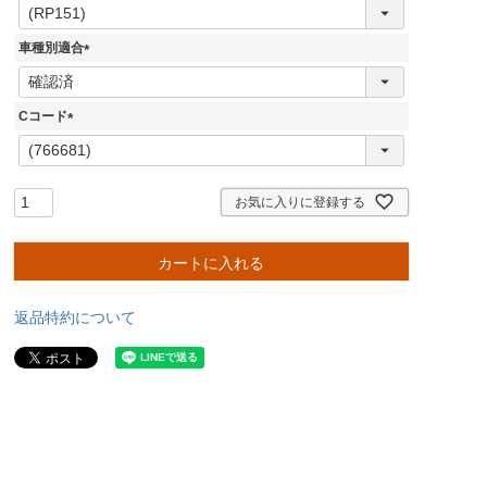
(
必
須
車種別適合
)
(
必
須
Cコード
)
(
必
須
)
お気に入りに登録する
カートに入れる
返品特約について