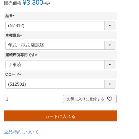
¥
3,300
販売価格
税込
品番
(
必
須
車種適合
)
(
必
須
運転席側専用です
)
(
必
須
Cコード
)
(
必
須
)
お気に入りに登録する
カートに入れる
返品特約について