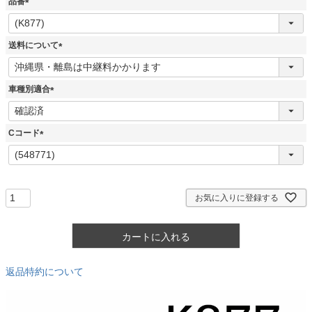
品番
(
必
須
送料について
)
(
必
須
車種別適合
)
(
必
須
Cコード
)
(
必
須
)
お気に入りに登録する
カートに入れる
返品特約について