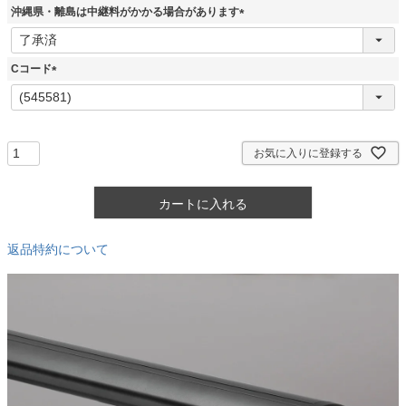
須
沖縄県・離島は中継料がかかる場合があります
)
(
必
須
Cコード
)
(
必
須
)
お気に入りに登録する
カートに入れる
返品特約について