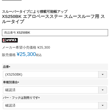
スルーバータイプにより積載可能幅アップ
XS250BK エアロベースステー スムースルーフ用 ス
ルータイプ
商品番号
XS250BK
メーカー希望小売価格
¥
25,300
¥
25,300
販売価格
税込
品番
(
必
須
車種別適合
)
(
必
須
バー・フックは別売りです
)
(
必