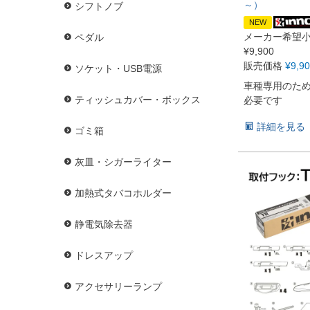
～）
シフトノブ
NEW
メーカー希望
ペダル
¥
9,900
販売価格
¥
9,9
ソケット・USB電源
車種専用のた
ティッシュカバー・ボックス
必要です
詳細を見る
ゴミ箱
灰皿・シガーライター
加熱式タバコホルダー
静電気除去器
ドレスアップ
アクセサリーランプ