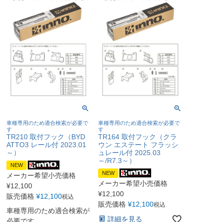
車種専用のため適合検索が必要で
車種専用のため適合検索が必要で
す
す
TR210 取付フック（BYD
TR164 取付フック（クラ
ATTO3 レール付 2023.01
ウン エステート フラッシ
～）
ュレール付 2025.03
～/R7.3～）
NEW
NEW
メーカー希望小売価格
メーカー希望小売価格
¥
12,100
¥
12,100
販売価格
¥
12,100
税込
販売価格
¥
12,100
税込
車種専用のため適合検索が
詳細を見る
必要です