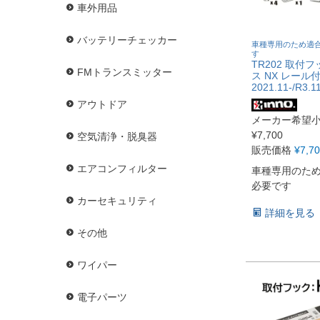
車外用品
バッテリーチェッカー
車種専用のため適
す
TR202 取付
FMトランスミッター
ス NX レール付
2021.11-/R3.11
アウトドア
メーカー希望
¥
7,700
空気清浄・脱臭器
販売価格
¥
7,7
エアコンフィルター
車種専用のた
必要です
カーセキュリティ
詳細を見る
その他
ワイパー
電子パーツ