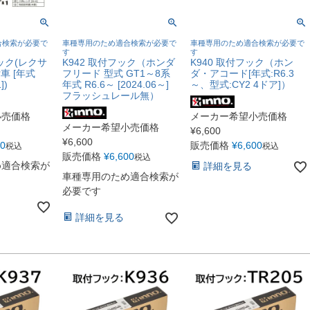
合検索が必要で
車種専用のため適合検索が必要で
車種専用のため適合検索が必要で
す
す
フック(レクサ
K942 取付フック（ホンダ
K940 取付フック（ホン
車 [年式
フリード 型式 GT1～8系
ダ・アコード[年式:R6.3
])
年式 R6.6～ [2024.06～]
～、型式:CY2 4ドア]）
フラッシュレール無）
小売価格
メーカー希望小売価格
メーカー希望小売価格
¥
6,600
¥
6,600
00
販売価格
¥
6,600
税込
税込
販売価格
¥
6,600
税込
め適合検索が
詳細を見る
車種専用のため適合検索が
必要です
詳細を見る