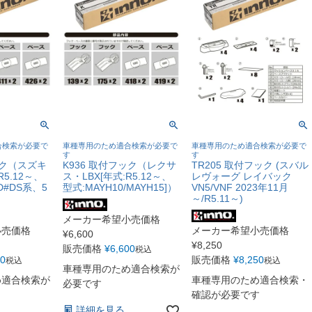
合検索が必要で
車種専用のため適合検索が必要で
車種専用のため適合検索が必要で
す
す
ック（スズキ
K936 取付フック（レクサ
TR205 取付フック (スバル
5.12～、
ス・LBX[年式:R5.12～、
レヴォーグ レイバック
ZD#DS系、5
型式:MAYH10/MAYH15]）
VN5/VNF 2023年11月
～/R5.11～)
メーカー希望小売価格
小売価格
メーカー希望小売価格
¥
6,600
¥
8,250
販売価格
¥
6,600
税込
00
販売価格
¥
8,250
税込
税込
車種専用のため適合検索が
め適合検索が
車種専用のため適合検索・
必要です
確認が必要です
詳細を見る