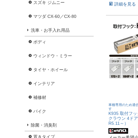
スズキ ジムニー
詳細を見る
マツダ CX-60／CX-80
洗車・お手入れ用品
ボディ
ウィンドウ・ミラー
タイヤ・ホイール
インテリア
補修材
車種専用のため適
す
バイク
K935 取付フ
クラウン 4ド
R5.11～）
除菌・消臭剤
置きタイプ
メーカー希望