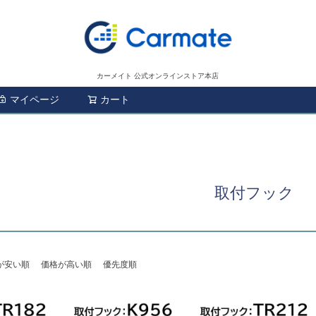
カーメイト 公式オンラインストア本店
マイページ
カート
検索
取付フック
が安い順
価格が高い順
優先度順