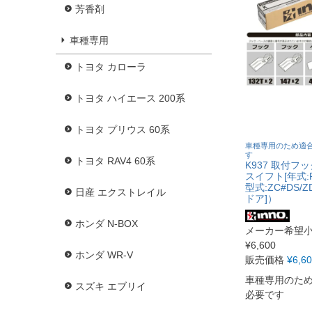
芳香剤
車種専用
トヨタ カローラ
トヨタ ハイエース 200系
トヨタ プリウス 60系
車種専用のため適
す
トヨタ RAV4 60系
K937 取付フ
スイフト[年式:R
型式:ZC#DS/
日産 エクストレイル
ドア]）
ホンダ N-BOX
メーカー希望
¥
6,600
ホンダ WR-V
販売価格
¥
6,6
車種専用のた
スズキ エブリイ
必要です