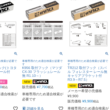
合検索が必要で
車種専用のため適合検索が必要で
車種専用のため適合検索が必要で
す
す
フック(トヨタ
K956 取付フック（マツダ
TR212 取付フック（スバ
レール付
CX-30 フラッシュレール
ル フォレスター レール無
無 R1.10～）
キャリアブラケット付
R3.9～R7.5）
限定
NEW
NEW
00
販売価格
¥
7,700
税込
税込
メーカー希望小売価格
め適合検索が
車種専用のため適合検索が
¥
9,900
必要です
販売価格
¥
9,900
税込
車種専用のため適合検索が
詳細を見る