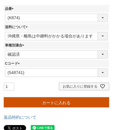
品番
(
必
須
送料について
)
(
必
須
車種別適合
)
(
必
須
Cコード
)
(
必
須
)
お気に入りに登録する
カートに入れる
返品特約について