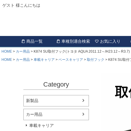
ゲスト 様こんにちは
商品一覧
車種別適合検索
お気に入り
HOME
カー用品
K874 SU取付フック(トヨタ AQUA 2011.12～/H23.12～R3.7)
HOME
カー用品
車載キャリア
ベースキャリア
取付フック
K874 SU取付フ
Category
新製品
カー用品
車載キャリア