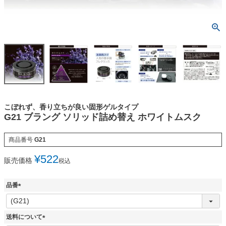
こぼれず、香り立ちが良い固形ゲルタイプ
G21 ブラング ソリッド詰め替え ホワイトムスク
商品番号
G21
¥
522
販売価格
税込
品番
(
必
須
送料について
)