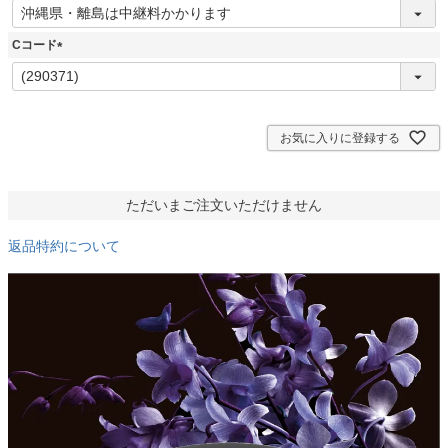
(
必
須
Cコード
)
(
必
須
)
お気に入りに登録する
ただいまご注文いただけません
返品特約について