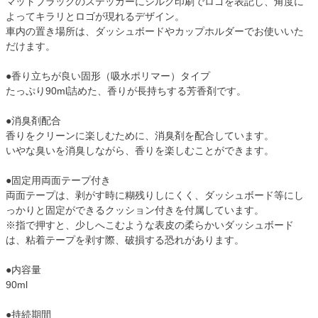
マットブラックのステッカーにシルク印刷でロゴを表記し、角度に
よってキラリとロゴが現れるデザイン。
車内の置き場所は、ダッシュボードやカップホルダーでお使いいた
だけます。
●香り立ちが良い固形（吸水ポリマー）タイプ
たっぷり90ml詰めた、香りが長持ちする芳香剤です。
●消臭剤配合
香りをクリーンに楽しむために、消臭剤を配合しています。
いやな臭いを消臭しながら、香りを楽しむことができます。
●固定用両面テープ付き
両面テープは、剥がす時に糊残りしにくく、ダッシュボード等にし
っかりと固定ができるクッション付きを付属しています。
※指で押すと、少しへこむような表皮の柔らかいダッシュボード
は、粘着テープを剥す際、破損する恐れがあります。
●内容量
90ml
●持続期間