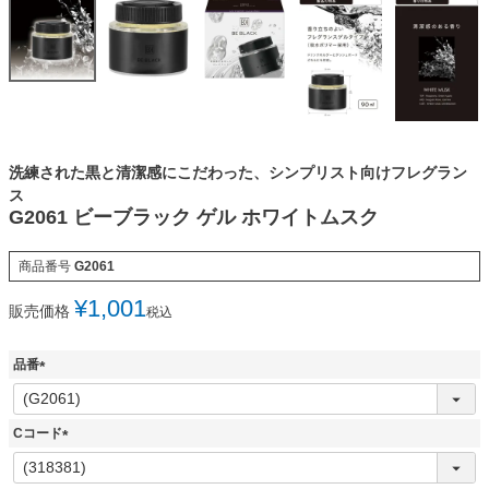
洗練された黒と清潔感にこだわった、シンプリスト向けフレグラン
ス
G2061 ビーブラック ゲル ホワイトムスク
商品番号
G2061
¥
1,001
販売価格
税込
品番
(
必
須
Cコード
)
(
必