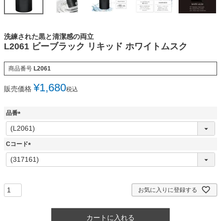
洗練された黒と清潔感の両立
L2061 ビーブラック リキッド ホワイトムスク
商品番号
L2061
¥
1,680
販売価格
税込
品番
(
必
須
Cコード
)
(
必
須
)
お気に入りに登録する
カートに入れる