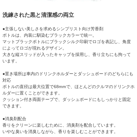
洗練された黒と清潔感の両立
●主張しない美しさを求めるシンプリスト向け芳香剤
ボトルは、内装に馴染むブラックカラーで統一。
マットブラックボトルにブラックシルク印刷でロゴを表記し、角度
によってロゴが現れるデザイン。
大きな縦スリッドが入ったキャップを採用し、香り立ちにも拘って
います。
●置き場所は車内のドリンクホルダーとダッシュボードのどちらにも
対応
ボトルの直径は最大位置で68mmで、ほとんどのクルマのドリンクホ
ルダーに置くことができます。
クッション付き両面テープで、ダッシュボードにもしっかりと固定
できます。
●消臭剤配合
香りをクリーンに楽しむために、消臭剤を配合しています。
いやな臭いを消臭しながら、香りを楽しむことができます。