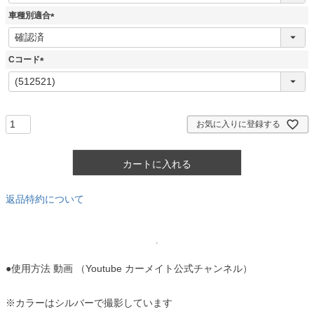
須
車種別適合
)
(
必
須
Cコード
)
(
必
須
)
お気に入りに登録する
カートに入れる
返品特約について
●使用方法 動画 （Youtube カーメイト公式チャンネル）
※カラーはシルバーで撮影しています