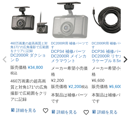
460万画素の超高画質と対
DC2000R用 補修パーツで
DC2000R用 補修パーツで
角171°の広角撮影で広範囲
す
す
をクリアに記録
DCP34 補修パーツ
DCP36 補修パーツ
DC2000R ダクショ
DC2000R メインカ
DC2000R リヤカメ
ン D
メラマウント
ラケーブル 8.5m
販売価格
¥
34,800
メーカー希望小売価
メーカー希望小売価
税込
格
格
¥
2,200
¥
6,600
460万画素の超高画
販売価格
¥
2,200
販売価格
¥
6,600
質と対角171°の広角
税込
税込
撮影で広範囲をクリ
本製品は補修パーツ
本製品は補修パーツ
アに記録
です
です
詳細を見る
詳細を見る
詳細を見る