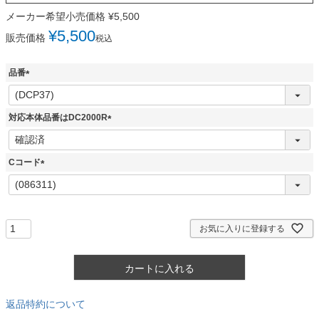
メーカー希望小売価格
¥
5,500
¥
5,500
販売価格
税込
品番
(
必
須
対応本体品番はDC2000R
)
(
必
須
Cコード
)
(
必
須
)
お気に入りに登録する
カートに入れる
返品特約について