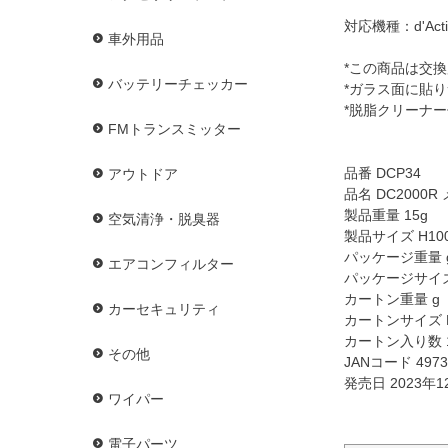
対応機種：d'Acti
車外用品
*この商品は交
バッテリーチェッカー
*ガラス面に貼
*脱脂クリーナ
FMトランスミッター
品番 DCP34
アウトドア
品名 DC2000
製品重量 15g
空気清浄・脱臭器
製品サイズ H100
パッケージ重量 
エアコンフィルター
パッケージサイズ 
カートン重量 g
カーセキュリティ
カートンサイズ H
カートン入り数 
その他
JANコード 4973
発売日 2023年1
ワイパー
電子パーツ