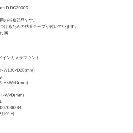
on D DC2000R
換用の補修部品です。
りつけるための粘着テープが付いています。
ー付属
R メインカメラマウント
×W130×D20(mm)
g
H×W×D(mm)
×W×D(mm)
1
007086284
2月01日