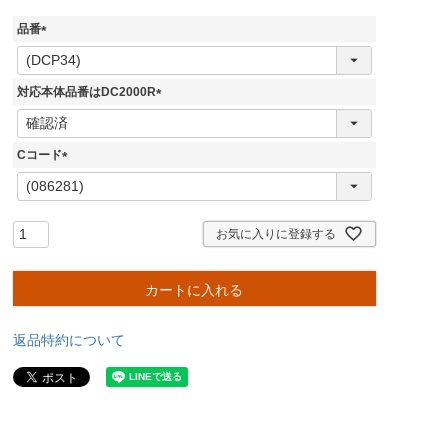
品番
(
必
須
対応本体品番はDC2000R
)
(
必
須
Cコード
)
(
必
須
)
お気に入りに登録する
カートに入れる
返品特約について