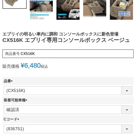
エブリイの明るい車内に調和 コンソールボックスに新色登場
CX516K エブリイ専用コンソールボックス ベージュ
商品番号
CX516K
¥
6,480
販売価格
税込
品番
(
必
須
装着可能車種
)
(
必
須
Cコード
)
(
必