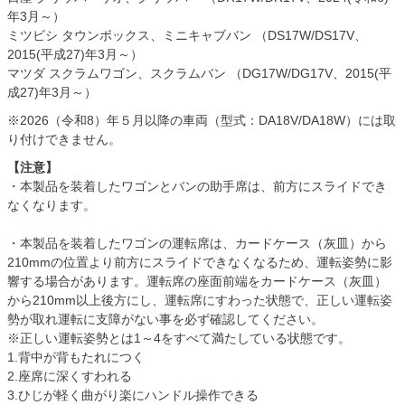
年3月～）
ミツビシ タウンボックス、ミニキャブバン （DS17W/DS17V、
2015(平成27)年3月～）
マツダ スクラムワゴン、スクラムバン （DG17W/DG17V、2015(平
成27)年3月～）
※2026（令和8）年５月以降の車両（型式：DA18V/DA18W）には取
り付けできません。
【注意】
・本製品を装着したワゴンとバンの助手席は、前方にスライドでき
なくなります。
・本製品を装着したワゴンの運転席は、カードケース（灰皿）から
210mmの位置より前方にスライドできなくなるため、運転姿勢に影
響する場合があります。運転席の座面前端をカードケース（灰皿）
から210mm以上後方にし、運転席にすわった状態で、正しい運転姿
勢が取れ運転に支障がない事を必ず確認してください。
※正しい運転姿勢とは1～4をすべて満たしている状態です。
1.背中が背もたれにつく
2.座席に深くすわれる
3.ひじが軽く曲がり楽にハンドル操作できる