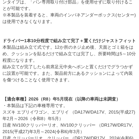
ンタイプは、「バン専用取り付け部品」を使用せずに取り付けるこ
とが可能です。
※本製品を装着すると、車両のインパネアンダーボックス(センター)
は使用できなくなります。
ドライバー1本10分程度で組み立て完了＋置くだけジャストフィット
本製品は組み立て式です。12か所のネジ止め後、天面とゴミ箱をは
め、クッションを貼るだけで組み立ては完了し、所要時間は5～10分
程度になります。
組み立てが完了したら前席足元中央へポンと置くだけでグラつかず
に設置が可能です。また、製品前方にあるクッションによって内装
を傷つけることなく使用できます。
【適合車種】2026（R8）年5月現在（以降の車両は未調査）
・本製品は下記の車種専用です。
スズキ エブリイワゴン、エブリイ （DA17W/DA17V、2015(平成27)
年2月～2026（令和8）年5月）
日産 NV100クリッパーリオ、NV100クリッパー （DR17W/DR17V、
2015(平成27)年3月～2024(令和6)年3月）
日産 クリッパーリオ、クリッパー （DR17W/DR17V、2024(令和6)