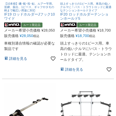
【10本積】磯･船･投･鮎、ルアー竿用。
頭上すっきりの1ピース用。車高の低い
並継、振出、1ピース、ギャフやタモの
クルマに！バス・トラウトロッドに最適
柄まで幅広い用途に対応
なテンションホールドタイプ
IF19 ロッドホルダーJフック10
IF20 ロッドホルダーテンショ
ワイド
ンホールド5
ルート限定品
ルート限定品
メーカー希望小売価格
¥
28,050
メーカー希望小売価格
¥
18,700
販売価格
¥
28,050
販売価格
¥
18,700
税込
税込
車種別適合情報の確認が必要な
頭上すっきりの1ピース用。車
製品です
高の低いクルマに!バス・トラウ
トロッドに最適。テンションホ
詳細を見る
ールドタイプ。
詳細を見る