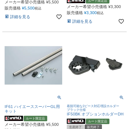
ルート限定品
メーカー希望小売価格
¥
5,500
メーカー希望小売価格
¥
3,300
販売価格
¥
5,500
税込
販売価格
¥
3,300
税込
詳細を見る
詳細を見る
IF61 ハイエーススーパーGL用
着脱可能な2ピース対応増設ホルダー
ブラック仕様
キット
IF50BK オプションホルダーDH
ルート限定品
ルート限定品
メーカー希望小売価格
¥
5,500
生産終了
販売終了