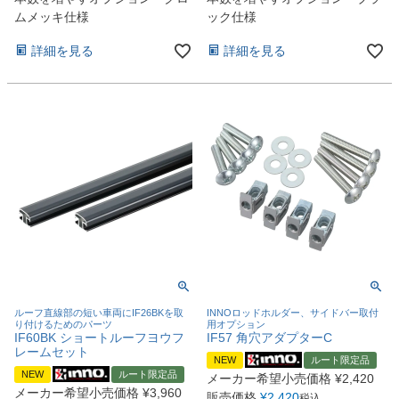
ムメッキ仕様
ック仕様
詳細を見る
詳細を見る
ルーフ直線部の短い車両にIF26BKを取
INNOロッドホルダー、サイドバー取付
り付けるためのパーツ
用オプション
IF60BK ショートルーフヨウフ
IF57 角穴アダプターC
レームセット
NEW
ルート限定品
NEW
ルート限定品
メーカー希望小売価格
¥
2,420
メーカー希望小売価格
¥
3,960
販売価格
¥
2,420
税込