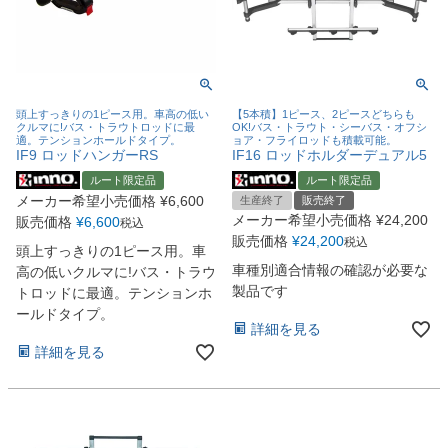
頭上すっきりの1ピース用。車高の低い
【5本積】1ピース、2ピースどちらも
クルマに!バス・トラウトロッドに最
OK!バス・トラウト・シーバス・オフシ
適。テンションホールドタイプ。
ョア・フライロッドも積載可能。
IF9 ロッドハンガーRS
IF16 ロッドホルダーデュアル5
ルート限定品
ルート限定品
メーカー希望小売価格
¥
6,600
生産終了
販売終了
メーカー希望小売価格
¥
24,200
販売価格
¥
6,600
税込
販売価格
¥
24,200
税込
頭上すっきりの1ピース用。車
車種別適合情報の確認が必要な
高の低いクルマに!バス・トラウ
製品です
トロッドに最適。テンションホ
ールドタイプ。
詳細を見る
詳細を見る