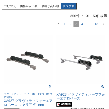
並び替え
価格が安い順
価格が高い順
優先度順
856
件中
101
-
150
件表示
1
2
3
4
…
18
スキー6セット、スノーボードなら4枚積
XA928 グラヴィティハーフフォ
載可能
ーエアロベース
XA927 グラヴィティフォーエア
ロベース キャリア 冬 inno