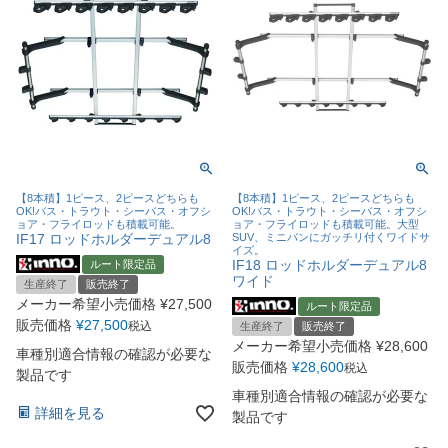
【8本積】1ピース、2ピースどちらも
【8本積】1ピース、2ピースどちらも
OK!バス・トラウト・シーバス・オフシ
OK!バス・トラウト・シーバス・オフシ
ョア・フライロッドも積載可能。
ョア・フライロッドも積載可能。大型
IF17 ロッドホルダーデュアル8
SUV、ミニバンにガッチリ付くワイドサ
イズ。
IF18 ロッドホルダーデュアル8
ルート限定品
ワイド
生産終了
販売終了
メーカー希望小売価格
¥
27,500
ルート限定品
販売価格
¥
27,500
税込
生産終了
販売終了
メーカー希望小売価格
¥
28,600
車種別適合情報の確認が必要な
販売価格
¥
28,600
税込
製品です
車種別適合情報の確認が必要な
詳細を見る
製品です