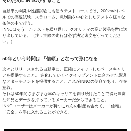
そのためにINNOがすること
自動車の開発や性能試験にも使うテストコースでは、200km/hレベ
ルでの高速試験、スラローム、急制動を中心としたテストを様々な
条件の中で行う。
INNOはそうしたテストを繰り返し、クオリティの高い製品を世に送
り出している。（注：実際の走行は必ず法定速度を守ってくださ
い。）
50年という時間は 「信頼」となって形になる
次々とリリースされる自動車に、正確にフィットしたベースキャリ
アを提供すること。 進化していくイクイップメントに合わせた最適
なアタッチメントを提供すること。これがINNOの使命であり、存在
意義。
それは50年間さまざまな車のキャリアを創り続けたことで得た豊富
な知見とデータを持っているメーカーだからできること。
INNOユーザーはメーカーが持つこれらの財産も含めて、「信頼」
「安全」を手に入れることができる。