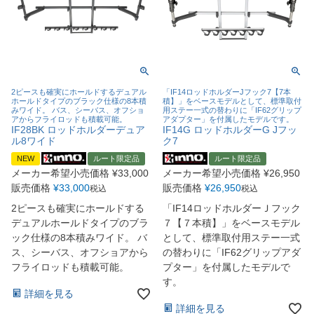
2ピースも確実にホールドするデュアル
「IF14ロッドホルダーJフック7【7本
ホールドタイプのブラック仕様の8本積
積】」をベースモデルとして、標準取付
みワイド。 バス、シーバス、オフショ
用ステー一式の替わりに「IF62グリップ
アからフライロッドも積載可能。
アダプター」を付属したモデルです。
IF28BK ロッドホルダーデュア
IF14G ロッドホルダーG Jフッ
ル8ワイド
ク7
NEW
ルート限定品
ルート限定品
メーカー希望小売価格
¥
33,000
メーカー希望小売価格
¥
26,950
販売価格
¥
33,000
販売価格
¥
26,950
税込
税込
2ピースも確実にホールドする
「IF14ロッドホルダーＪフック
デュアルホールドタイプのブラ
７【７本積】」をベースモデル
ック仕様の8本積みワイド。 バ
として、標準取付用ステー一式
ス、シーバス、オフショアから
の替わりに「IF62グリップアダ
フライロッドも積載可能。
プター」を付属したモデルで
す。
詳細を見る
詳細を見る