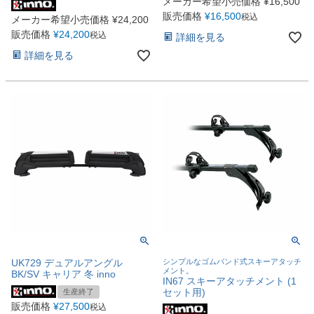
メーカー希望小売価格
¥
16,500
販売価格
¥
16,500
税込
メーカー希望小売価格
¥
24,200
販売価格
¥
24,200
税込
詳細を見る
詳細を見る
UK729 デュアルアングル
シンプルなゴムバンド式スキーアタッチ
メント。
BK/SV キャリア 冬 inno
IN67 スキーアタッチメント (1
セット用)
生産終了
販売価格
¥
27,500
税込