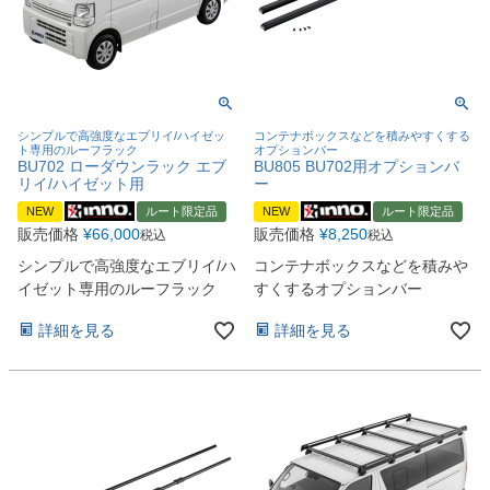
シンプルで高強度なエブリイ/ハイゼッ
コンテナボックスなどを積みやすくする
ト専用のルーフラック
オプションバー
BU702 ローダウンラック エブ
BU805 BU702用オプションバ
リイ/ハイゼット用
ー
NEW
ルート限定品
NEW
ルート限定品
販売価格
¥
66,000
販売価格
¥
8,250
税込
税込
シンプルで高強度なエブリイ/ハ
コンテナボックスなどを積みや
イゼット専用のルーフラック
すくするオプションバー
詳細を見る
詳細を見る