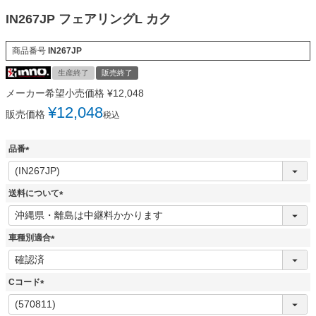
IN267JP フェアリングL カク
商品番号
IN267JP
生産終了
販売終了
メーカー希望小売価格
¥
12,048
¥
12,048
販売価格
税込
品番
(
必
須
送料について
)
(
必
須
車種別適合
)
(
必
須
Cコード
)
(
必