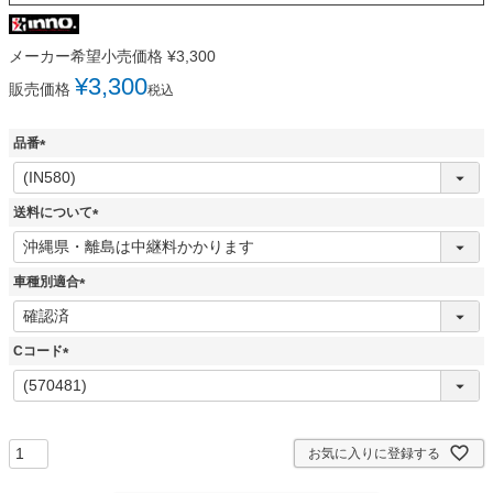
メーカー希望小売価格
¥
3,300
¥
3,300
販売価格
税込
品番
(
必
須
送料について
)
(
必
須
車種別適合
)
(
必
須
Cコード
)
(
必
須
)
お気に入りに登録する