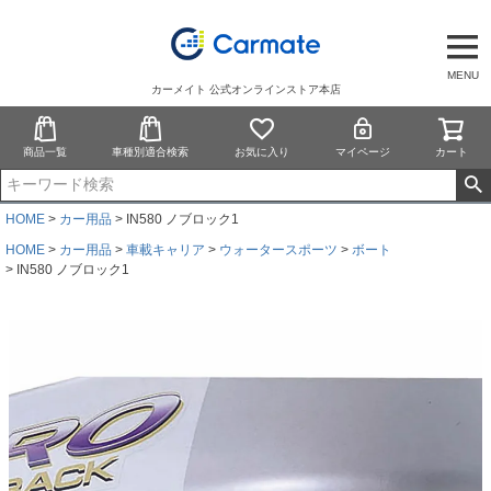
MENU
カーメイト 公式オンラインストア本店
商品一覧
車種別適合検索
お気に入り
マイページ
カート
HOME
カー用品
IN580 ノブロック1
HOME
カー用品
車載キャリア
ウォータースポーツ
ボート
IN580 ノブロック1