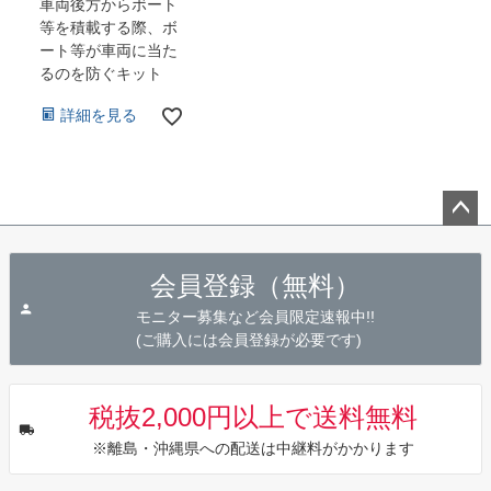
車両後方からボート
等を積載する際、ボ
ート等が車両に当た
るのを防ぐキット
詳細を見る
ペー
ジト
会員登録（無料）
ップ
へ
モニター募集など会員限定速報中!!
(ご購入には会員登録が必要です)
税抜2,000円以上で送料無料
※離島・沖縄県への配送は中継料がかかります