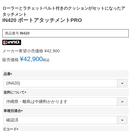
ローラーとラチェットベルト付きのクッションがセットになったア
タッチメント
IN420 ボートアタッチメントPRO
商品番号
IN420
メーカー希望小売価格
¥
42,900
¥
42,900
販売価格
税込
品番
(
必
須
送料について
)
(
必
須
車種別適合
)
(
必
須
Cコード