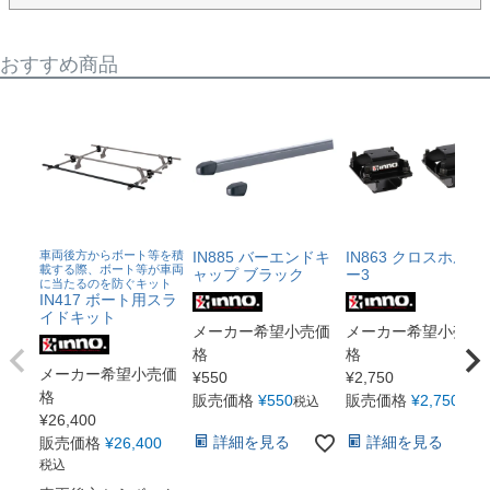
おすすめ商品
車両後方からボート等を積
IN885 バーエンドキ
IN863 クロスホルダ
載する際、ボート等が車両
ャップ ブラック
ー3
に当たるのを防ぐキット
IN417 ボート用スラ
イドキット
メーカー希望小売価
メーカー希望小売価
格
格
メーカー希望小売価
¥
550
¥
2,750
格
販売価格
¥
550
販売価格
¥
2,750
税込
税込
¥
26,400
詳細を見る
詳細を見る
販売価格
¥
26,400
税込